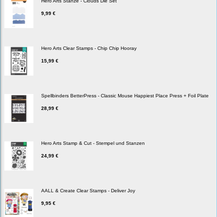
Hero Arts Stanze - Clouds Die Set
9,99 €
Hero Arts Clear Stamps - Chip Chip Hooray
15,99 €
Spellbinders BetterPress - Classic Mouse Happiest Place Press + Foil Plate
28,99 €
Hero Arts Stamp & Cut - Stempel und Stanzen
24,99 €
AALL & Create Clear Stamps - Deliver Joy
9,95 €