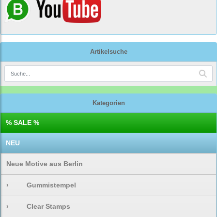
Artikelsuche
Kategorien
% SALE %
NEU
Neue Motive aus Berlin
›
Gummistempel
›
Clear Stamps