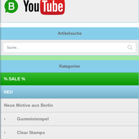
Artikelsuche
Kategorien
% SALE %
NEU
Neue Motive aus Berlin
›
Gummistempel
›
Clear Stamps