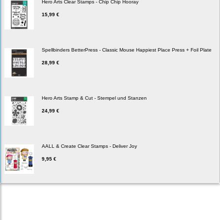
Hero Arts Clear Stamps - Chip Chip Hooray
15,99 €
Spellbinders BetterPress - Classic Mouse Happiest Place Press + Foil Plate
28,99 €
Hero Arts Stamp & Cut - Stempel und Stanzen
24,99 €
AALL & Create Clear Stamps - Deliver Joy
9,95 €