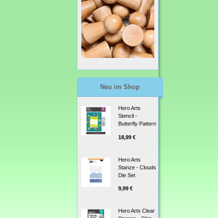
Neu im Shop
Hero Arts
Stencil -
Butterfly Pattern
18,99 €
Hero Arts
Stanze - Clouds
Die Set
9,99 €
Hero Arts Clear