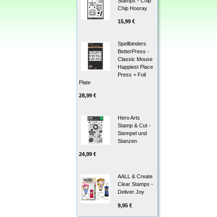
Stamps - Chip
Chip Hooray
15,99 €
Spellbinders
BetterPress -
Classic Mouse
Happiest Place
Press + Foil
Plate
28,99 €
Hero Arts
Stamp & Cut -
Stempel und
Stanzen
24,99 €
AALL & Create
Clear Stamps -
Deliver Joy
9,95 €