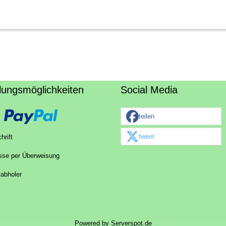
lungsmöglichkeiten
Social Media
teilen
tweet
hrift
sse per Überweisung
tabholer
Powered by
Serverspot.de