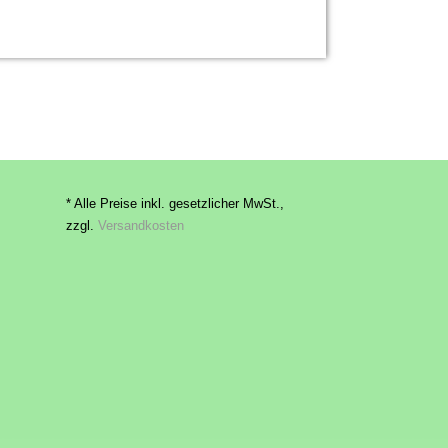
* Alle Preise inkl. gesetzlicher MwSt.,
zzgl.
Versandkosten