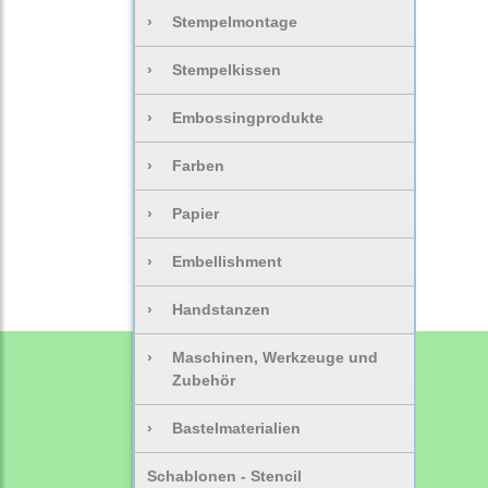
›
Stempelmontage
›
Stempelkissen
›
Embossingprodukte
›
Farben
›
Papier
›
Embellishment
›
Handstanzen
›
Maschinen, Werkzeuge und
Zubehör
›
Bastelmaterialien
Schablonen - Stencil