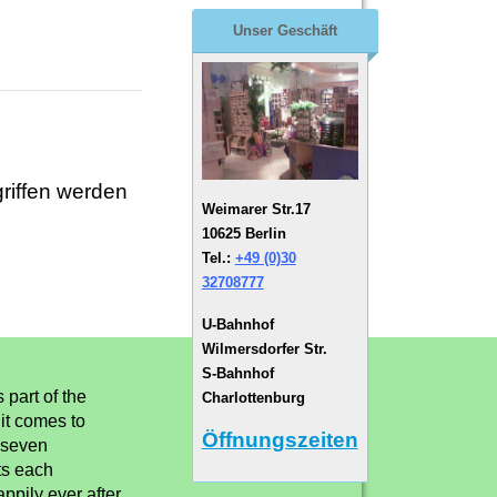
Unser Geschäft
griffen werden
Weimarer Str.17
10625 Berlin
Tel.:
+49 (0)30
32708777
U-Bahnhof
Wilmersdorfer Str.
S-Bahnhof
s part of the
Charlottenburg
it comes to
Öffnungszeiten
s seven
ts each
pily ever after,