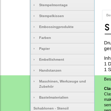
›
Stempelmontage
Be
›
Stempelkissen
›
Embossingprodukte
›
Farben
Dru
ges
›
Papier
Inh
›
Embellishment
1 D
1 
›
Handstanzen
Bes
›
Maschinen, Werkzeuge und
Zubehör
Cla
Cla
›
Bastelmaterialien
mak
sen
Schablonen - Stencil
sent