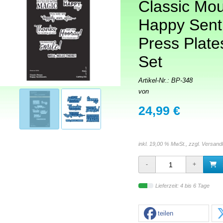
Classic Mo
Happy Sent
Press Plate
Set
Artikel-Nr.:
BP-348
von
24,99 €
inkl. 19,00 % MwSt., zzgl.
Versand
Lieferzeit: 4 bis 6 Tage
teilen