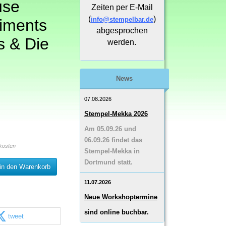
use
Zeiten per E-Mail
(
)
info@stempelbar.de
iments
abgesprochen
s & Die
werden.
News
07.08.2026
Stempel-Mekka 2026
Am 05.09.26 und
06.09.26 findet das
kosten
Stempel-Mekka in
Dortmund statt.
in den Warenkorb
11.07.2026
Neue Workshoptermine
sind online buchbar.
tweet