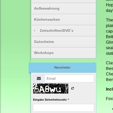
Hop
Aufbewahrung
day
Küchensachen
The 
plat
›
Zeitschriften/DVD`s
capa
Bett
Gutscheine
Gli
seal
Workshops
stat
Cla
Newsletter
thes
Che
them
Inc
Fin
Eingabe Sicherheitscode: *