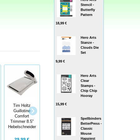
Stencil -
Butterfly
Pattern
18,99 €
Hero Arts
Stanze -
Clouds Die
Set
9,99 €
Hero Arts
Clear
Stamps -
Chip Chip
Hooray
15,99 €
Tim Holtz
Tim Holtz
P-Touch
Guillotine
Schere titanium
Embellish
Comfort
micro serrated
Spellbinders
Ribbon & Tape
Trimmer 8.5"
scissors Mini
BetterPress -
Printer - Drucker
Hebelschneider
Snips
Classic
Mouse
Happiest
29,99 €
13,50 €
114,95 €