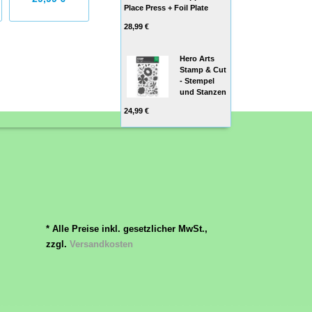
Place Press + Foil Plate
28,99 €
Hero Arts
Stamp & Cut
- Stempel
und Stanzen
24,99 €
* Alle Preise inkl. gesetzlicher MwSt.,
zzgl.
Versandkosten