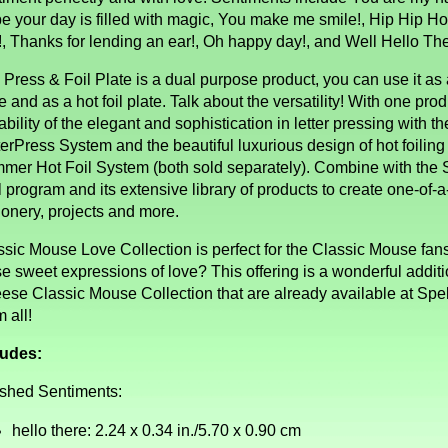
e your day is filled with magic, You make me smile!, Hip Hip Hoo
!, Thanks for lending an ear!, Oh happy day!, and Well Hello The
Press & Foil Plate is a dual purpose product, you can use it as 
e and as a hot foil plate. Talk about the versatility! With one prod
bility of the elegant and sophistication in letter pressing with t
erPress System and the beautiful luxurious design of hot foiling
mmer Hot Foil System (both sold separately). Combine with the 
 program and its extensive library of products to create one-of-a
ionery, projects and more.
ssic Mouse Love Collection is perfect for the Classic Mouse fan
e sweet expressions of love? This offering is a wonderful additi
ese Classic Mouse Collection that are already available at Spel
 all!
ludes:
ished Sentiments:
hello there: 2.24 x 0.34 in./5.70 x 0.90 cm