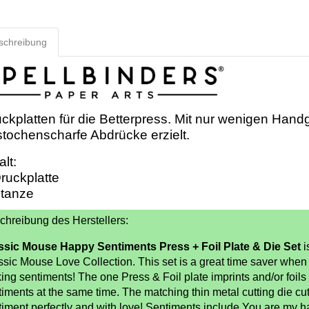
schreibung
ckplatten für die Betterpress. Mit nur wenigen Hand
tochenscharfe Abdrücke erzielt.
alt:
ruckplatte
Stanze
chreibung des Herstellers:
ssic Mouse Happy Sentiments Press + Foil Plate & Die Set
i
ssic Mouse Love Collection. This set is a great time saver when 
ing sentiments! The one Press & Foil plate imprints and/or foil
timents at the same time. The matching thin metal cutting die cu
iment perfectly and with love! Sentiments include You are my hap