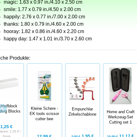
magic: 1.63 x 0.97 in./4.10 x 2.50 cm
smile: 1.77 x 0.79 in./4.50 x 2.00 cm
happily: 2.76 x 0.77 in./7.00 x 2.00 cm
thanks: 1.80 x 0.79 in./4.60 x 2.00 cm
hooray: 1.82 x 0.86 in./4.60 x 2.20 cm
happy day: 1.47 x 1.01 in./3.70 x 2.60 cm
iche Produkte:
hleifblock
Kleine Schere -
Empunchlar
ding Blocks
Home and Craft
EK tools scissor
Zirkelschablone
Werkzeug-Set
cutter bee
Cutting set 1
1,25 €
dpreis:
1,25 € /
11,17 €
1,95 €
12,99 €
15,95 €
Stück
3,90 €