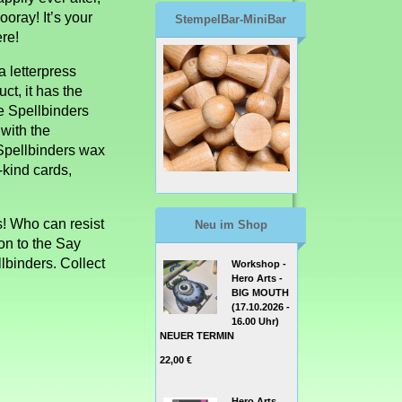
oray! It’s your
StempelBar-MiniBar
re!
a letterpress
uct, it has the
he Spellbinders
 with the
Spellbinders wax
-kind cards,
s! Who can resist
Neu im Shop
on to the Say
lbinders. Collect
Workshop -
Hero Arts -
BIG MOUTH
(17.10.2026 -
16.00 Uhr)
NEUER TERMIN
22,00 €
Hero Arts