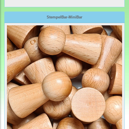
StempelBar-MiniBar