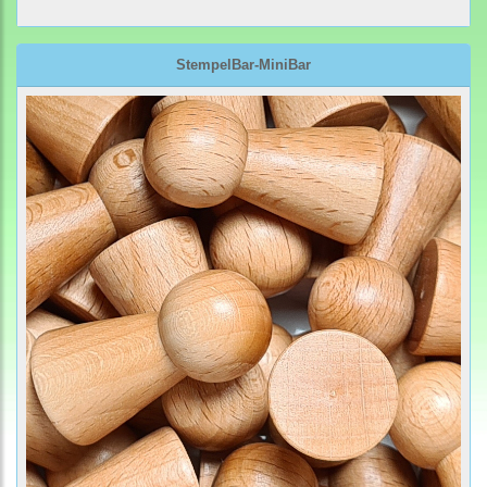
StempelBar-MiniBar