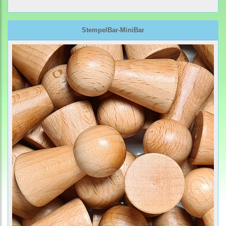
StempelBar-MiniBar