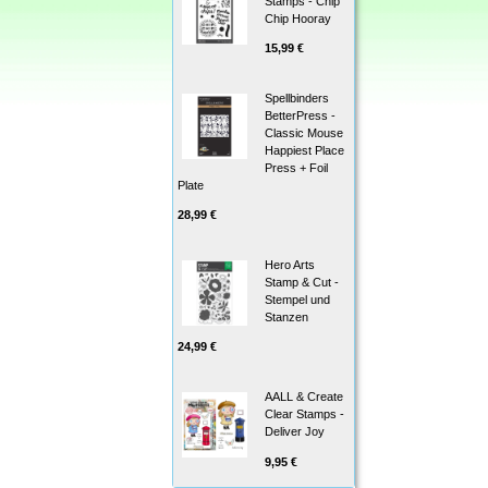
Stamps - Chip
Chip Hooray
15,99 €
Spellbinders
BetterPress -
Classic Mouse
Happiest Place
Press + Foil
Plate
28,99 €
Hero Arts
Stamp & Cut -
Stempel und
Stanzen
24,99 €
AALL & Create
Clear Stamps -
Deliver Joy
9,95 €