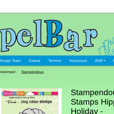
Design Team
Galerie
Termine
Impressum
AGB
istempel
Stampendous
Stampendou
Stamps Hip
Holiday -