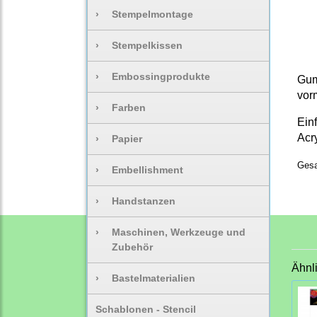
›
Stempelmontage
›
Stempelkissen
›
Embossingprodukte
Gum
vorm
›
Farben
Ein
Acr
›
Papier
Gesa
›
Embellishment
›
Handstanzen
›
Maschinen, Werkzeuge und
Zubehör
Ähnl
›
Bastelmaterialien
Schablonen - Stencil