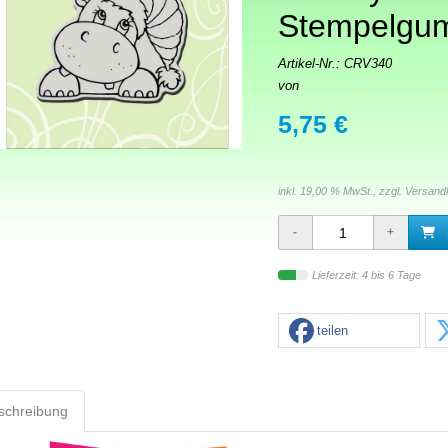
Stempelgu
Artikel-Nr.:
CRV340
von
5,75 €
inkl. 19,00 % MwSt., zzgl.
Versand
Lieferzeit: 4 bis 6 Tage
teilen
schreibung