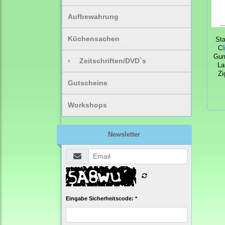
Aufbewahrung
Küchensachen
St
Cl
Gum
›
Zeitschriften/DVD`s
La
Zi
Gutscheine
Workshops
Newsletter
Eingabe Sicherheitscode: *