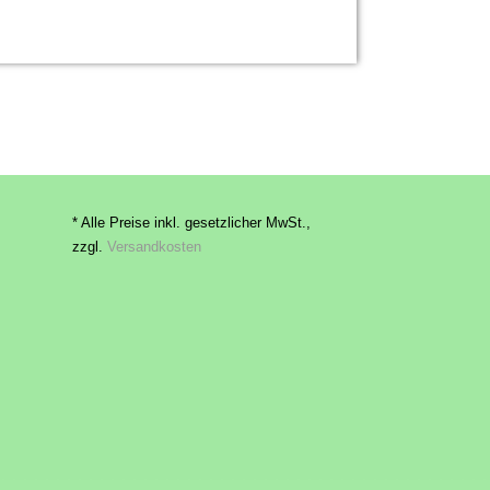
* Alle Preise inkl. gesetzlicher MwSt.,
zzgl.
Versandkosten