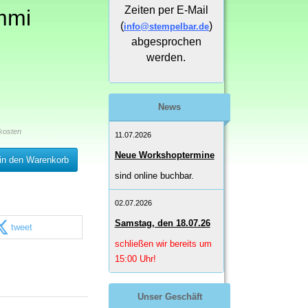
Zeiten per E-Mail
mmi
(
)
info@stempelbar.de
abgesprochen
werden.
News
kosten
11.07.2026
Neue Workshoptermine
in den Warenkorb
sind online buchbar.
02.07.2026
Samstag, den 18.07.26
tweet
schließen wir bereits um
15:00 Uhr!
Unser Geschäft