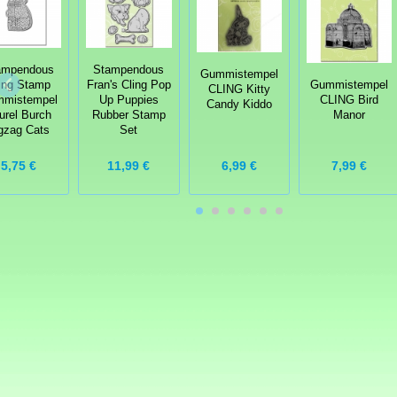
ampendous
Stampendous
Gummistempel
ing Stamp
Fran's Cling Pop
Gummistempel
CLING Kitty
mistempel
Up Puppies
CLING Bird
Candy Kiddo
urel Burch
Rubber Stamp
Manor
gzag Cats
Set
5,75 €
11,99 €
6,99 €
7,99 €