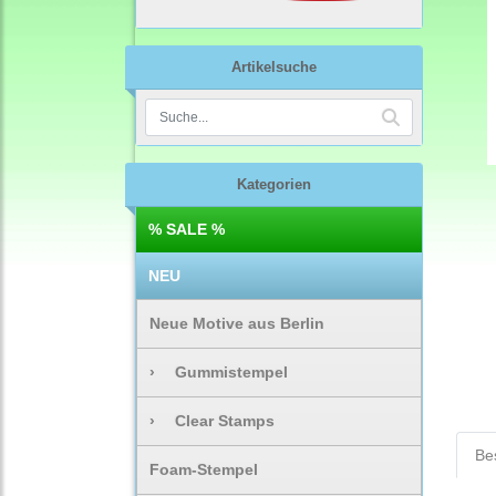
Artikelsuche
Kategorien
% SALE %
NEU
Neue Motive aus Berlin
›
Gummistempel
›
Clear Stamps
Be
Foam-Stempel