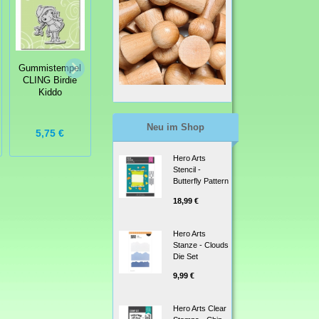
Stampendous
Stampendous
Gummistempel
Cling Stamp
Embossing
CLING Birdie
Gummistempel
Powder
Kiddo
Laurel Burch
Techniques
Toucan
From A-Z Book
Neu im Shop
5,75 €
5,75 €
16,99 €
Hero Arts
Stencil -
Butterfly Pattern
18,99 €
Hero Arts
Stanze - Clouds
Die Set
9,99 €
Hero Arts Clear