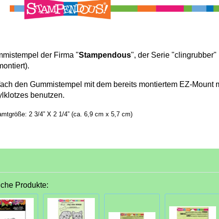
mistempel der Firma "
Stampendous
", der Serie "clingrubber" 
ontiert).
fach den Gummistempel mit dem bereits montiertem EZ-Mount mi
ylklotzes benutzen.
mtgröße: 2 3/4” X 2 1/4” (ca. 6,9 cm x 5,7 cm)
iche Produkte: