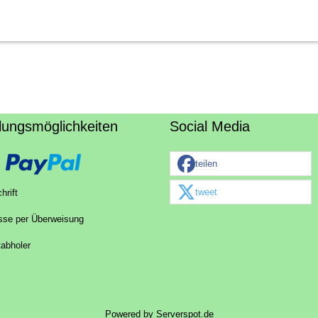
lungsmöglichkeiten
Social Media
teilen
tweet
hrift
sse per Überweisung
tabholer
Powered by
Serverspot.de