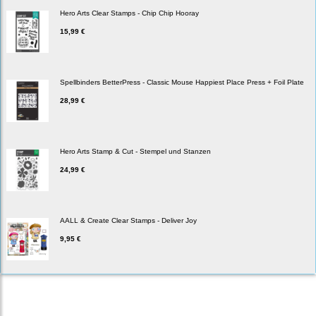
Hero Arts Clear Stamps - Chip Chip Hooray
15,99 €
Spellbinders BetterPress - Classic Mouse Happiest Place Press + Foil Plate
28,99 €
Hero Arts Stamp & Cut - Stempel und Stanzen
24,99 €
AALL & Create Clear Stamps - Deliver Joy
9,95 €