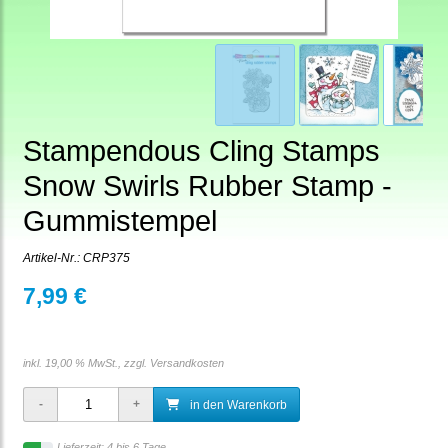
Stampendous Cling Stamps
Snow Swirls Rubber Stamp -
Gummistempel
Artikel-Nr.:
CRP375
7,99 €
inkl. 19,00 % MwSt., zzgl.
Versandkosten
in den Warenkorb
Lieferzeit: 4 bis 6 Tage