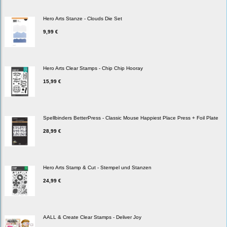
Hero Arts Stanze - Clouds Die Set
9,99 €
Hero Arts Clear Stamps - Chip Chip Hooray
15,99 €
Spellbinders BetterPress - Classic Mouse Happiest Place Press + Foil Plate
28,99 €
Hero Arts Stamp & Cut - Stempel und Stanzen
24,99 €
AALL & Create Clear Stamps - Deliver Joy