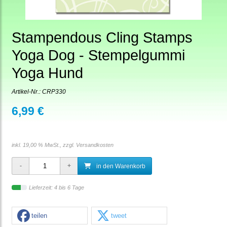
Stampendous Cling Stamps
Yoga Dog - Stempelgummi
Yoga Hund
Artikel-Nr.:
CRP330
6,99 €
inkl. 19,00 % MwSt., zzgl.
Versandkosten
in den Warenkorb
Lieferzeit: 4 bis 6 Tage
teilen
tweet