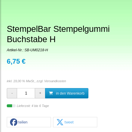
StempelBar Stempelgummi
Buchstabe H
Artikel-Nr.:
SB-UM0218-H
6,75 €
inkl. 19,00 % MwSt., zzgl.
Versandkosten
in den Warenkorb
Lieferzeit: 4 bis 6 Tage
teilen
tweet