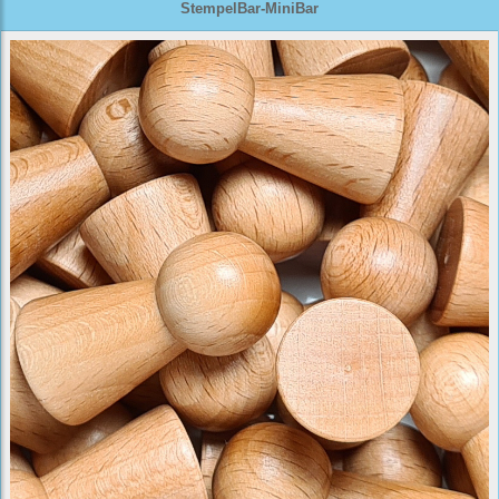
StempelBar-MiniBar