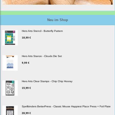
Neu im Shop
Hero Arts Stencil - Butterfly Pattern
18,99 €
Hero Arts Stanze - Clouds Die Set
9,99 €
Hero Arts Clear Stamps - Chip Chip Hooray
15,99 €
Spellbinders BetterPress - Classic Mouse Happiest Place Press + Foil Plate
28,99 €