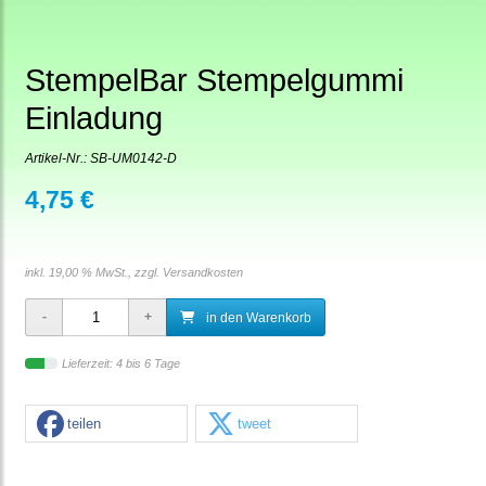
StempelBar Stempelgummi
Einladung
Artikel-Nr.:
SB-UM0142-D
4,75 €
inkl. 19,00 % MwSt., zzgl.
Versandkosten
in den Warenkorb
Lieferzeit: 4 bis 6 Tage
teilen
tweet