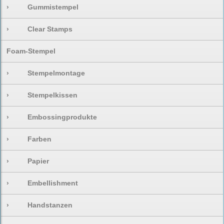
›
Gummistempel
›
Clear Stamps
Foam-Stempel
›
Stempelmontage
›
Stempelkissen
›
Embossingprodukte
›
Farben
›
Papier
›
Embellishment
›
Handstanzen