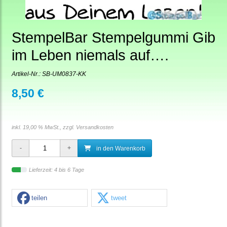
StempelBar Stempelgummi Gib
im Leben niemals auf….
Artikel-Nr.:
SB-UM0837-KK
8,50 €
inkl. 19,00 % MwSt., zzgl.
Versandkosten
in den Warenkorb
Lieferzeit: 4 bis 6 Tage
teilen
tweet