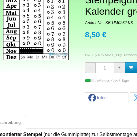
Stempelgu
Kalender g
Artikel-Nr.:
SB-UM0262-KK
8,50 €
inkl. 19,00 % MwSt., zzgl.
Versand
Lieferzeit: 4 bis 6 Tage
teilen
schreibung
ontierter Stempel
(nur die Gummiplatte) zur Selbstmontage a