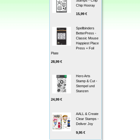
Stamps - Chip
Chip Hooray
15,99 €
Spellbinders
BetterPress -
Classic Mouse
Happiest Place
Press + Foil
Plate
28,99 €
Hero Arts
Stamp & Cut -
Stempel und
Stanzen
24,99 €
AALL & Create
Clear Stamps -
Deliver Joy
9,95 €