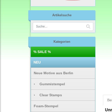
Artikelsuche
Kategorien
% SALE %
NEU
Neue Motive aus Berlin
›
Gummistempel
›
Clear Stamps
Be
Foam-Stempel
Unm