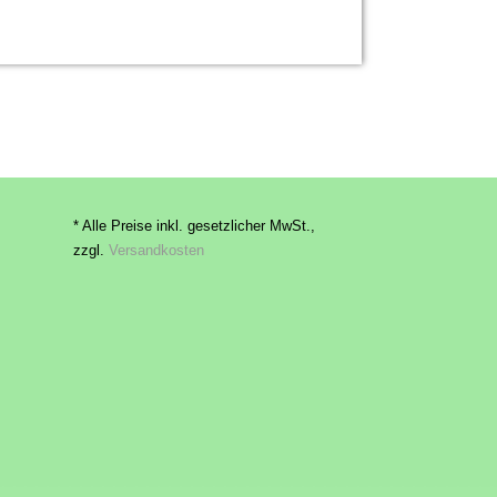
* Alle Preise inkl. gesetzlicher MwSt.,
zzgl.
Versandkosten