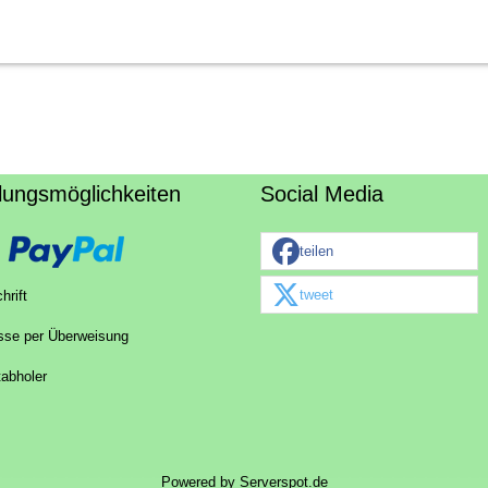
lungsmöglichkeiten
Social Media
teilen
tweet
hrift
sse per Überweisung
tabholer
Powered by
Serverspot.de