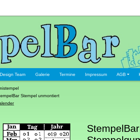
Design Team
Galerie
Termine
Impressum
AGB
istempel
tempelBar Stempel unmontiert
alender
StempelBar