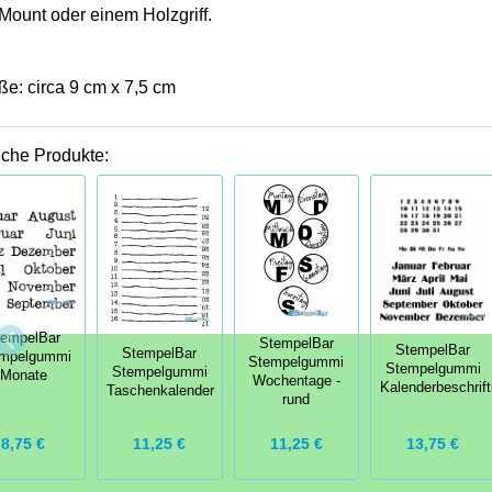
Mount oder einem Holzgriff.
ße: circa
9
cm x
7,5
cm
iche Produkte:
tempelBar
StempelBar
StempelBar
StempelBar
mpelgummi
Stempelgummi
Stempelgummi
Stempelgummi
Monate
Wochentage -
Kalenderbeschrif
Taschenkalender
rund
8,75 €
11,25 €
11,25 €
13,75 €