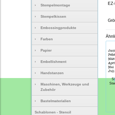
EZ-
›
Stempelmontage
›
Stempelkissen
Grö
›
Embossingprodukte
Ähnl
›
Farben
›
Papier
›
Embellishment
›
Handstanzen
S
Ste
›
Maschinen, Werkzeuge und
Zubehör
›
Bastelmaterialien
Schablonen - Stencil