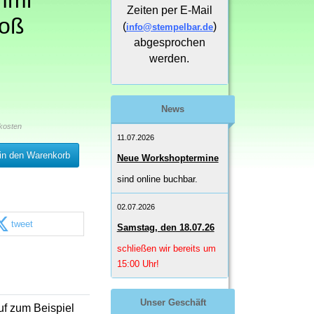
mmi
Zeiten per E-Mail
roß
(
)
info@stempelbar.de
abgesprochen
werden.
News
kosten
11.07.2026
in den Warenkorb
Neue Workshoptermine
sind online buchbar.
02.07.2026
tweet
Samstag, den 18.07.26
schließen wir bereits um
15:00 Uhr!
Unser Geschäft
uf zum Beispiel