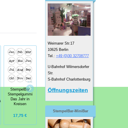
Weimarer Str.17
10625 Berlin
Tel.:
+49 (0)30 32708777
U-Bahnhof Wilmersdorfer
Str.
S-Bahnhof Charlottenburg
StempelBar
Stempelgummi
Öffnungszeiten
StempelBar
StempelBar
Minikalender
Stempelgummi
Stempelgummi
Das Jahr in
Kalender klein
tung
Kreisen
StempelBar-MiniBar
5,75 €
14,75 €
17,75 €