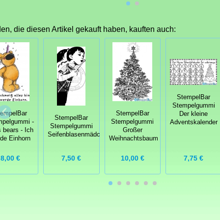
n, die diesen Artikel gekauft haben, kauften auch:
StempelBar
Stempelgummi
tempelBar
StempelBar
Der kleine
StempelBar
mpelgummi -
Stempelgummi
Adventskalender
Stempelgummi
s bears - Ich
Großer
Seifenblasenmädchen
de Einhorn
Weihnachtsbaum
8,00 €
7,50 €
10,00 €
7,75 €