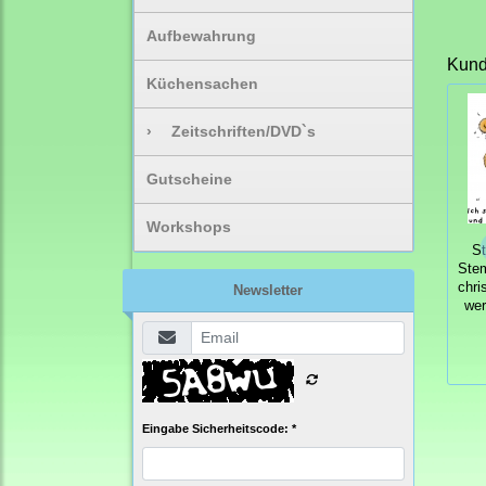
Aufbewahrung
Kunde
Küchensachen
›
Zeitschriften/DVD`s
Gutscheine
Workshops
S
Ste
chri
Newsletter
wer
Eingabe Sicherheitscode: *