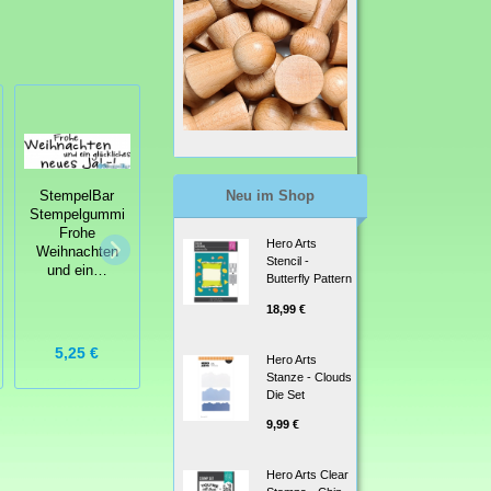
Neu im Shop
StempelBar
StempelBar
Tombow
Stempelgummi
Stempelgummi
Flüssigkleber -
Frohe
Wer was vom
Hero Arts
Mono Multi
Weihnachten
Leben haben will
Stencil -
Liquid Glue
und ein…
Butterfly Pattern
18,99 €
5,25 €
Grundpreis:
5,25 €
5,75 €
210,00 € / Kg
Hero Arts
Stanze - Clouds
Die Set
9,99 €
Hero Arts Clear