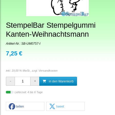
StempelBar Stempelgummi
Kanten-Weihnachtsmann
Artikel-Nr.:
SB-UM0757-I
7,25 €
inkl. 19,00 % MwSt., zzgl.
Versandkosten
in den Warenkorb
Lieferzeit: 4 bis 6 Tage
teilen
tweet