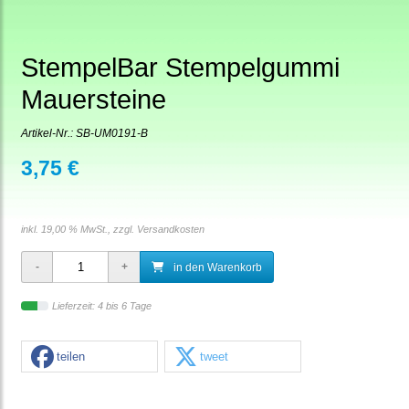
StempelBar Stempelgummi
Mauersteine
Artikel-Nr.:
SB-UM0191-B
3,75 €
inkl. 19,00 % MwSt., zzgl.
Versandkosten
in den Warenkorb
Lieferzeit: 4 bis 6 Tage
teilen
tweet