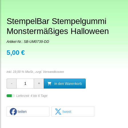
StempelBar Stempelgummi
Monstermäßiges Halloween
Artikel-Nr.:
SB-UM0739-DD
5,00 €
inkl. 19,00 % MwSt., zzgl.
Versandkosten
in den Warenkorb
Lieferzeit: 4 bis 6 Tage
teilen
tweet