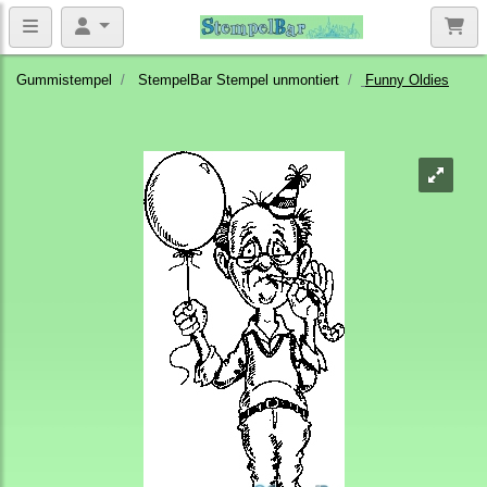
Gummistempel
StempelBar Stempel unmontiert
Funny Oldies