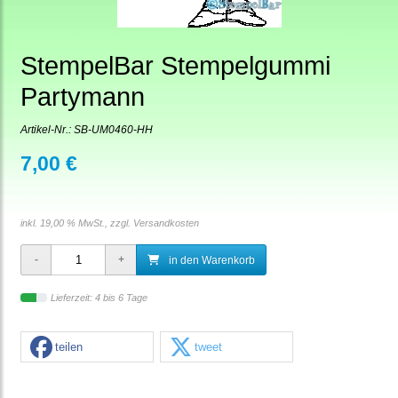
StempelBar Stempelgummi
Partymann
Artikel-Nr.:
SB-UM0460-HH
7,00 €
inkl. 19,00 % MwSt., zzgl.
Versandkosten
in den Warenkorb
Lieferzeit: 4 bis 6 Tage
teilen
tweet