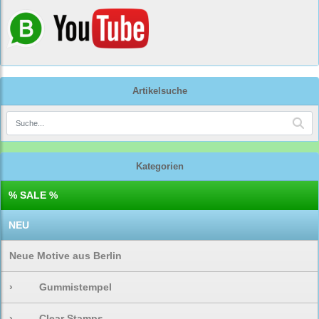
Artikelsuche
Kategorien
% SALE %
NEU
Neue Motive aus Berlin
›
Gummistempel
›
Clear Stamps