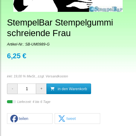
StempelBar Stempelgummi
schreiende Frau
Artikel-Nr.:
SB-UM0989-G
6,25 €
inkl. 19,00 % MwSt., zzgl.
Versandkosten
in den Warenkorb
Lieferzeit: 4 bis 6 Tage
teilen
tweet