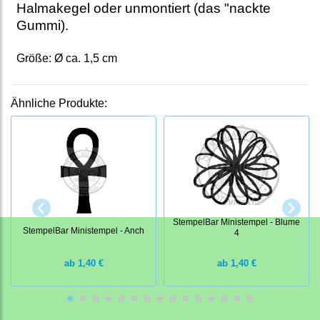
Halmakegel oder unmontiert (das "nackte
Gummi).
Größe: Ø ca. 1,5 cm
Ähnliche Produkte:
StempelBar Ministempel - Blume
StempelBar Ministempel - Anch
4
ab
1,40 €
ab
1,40 €