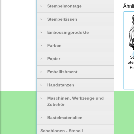
›
Stempelmontage
Ähnl
›
Stempelkissen
›
Embossingprodukte
›
Farben
S
›
Papier
Ste
Pi
›
Embellishment
›
Handstanzen
›
Maschinen, Werkzeuge und
Zubehör
›
Bastelmaterialien
Schablonen - Stencil