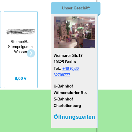
Unser Geschäft
StempelBar
Stempelgummi
StempelBar
Wasser
StempelBar
Weimarer Str.17
Stempelgummi
Ministempel -
Kugelfisch
10625 Berlin
Marienkäfer
Tel.:
+49 (0)30
32708777
8,00 €
ab
1,40 €
6,00 €
U-Bahnhof
Wilmersdorfer Str.
S-Bahnhof
Charlottenburg
Öffnungszeiten