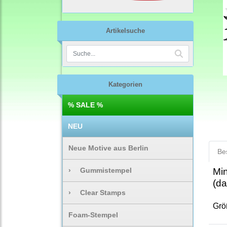
Artikelsuche
Kategorien
% SALE %
NEU
Neue Motive aus Berlin
Be
›
Gummistempel
Min
(da
›
Clear Stamps
Grö
Foam-Stempel