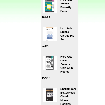
Stencil -
Butterfly
Pattern
18,99 €
Hero Arts
Stanze -
Clouds Die
Set
9,99 €
Hero Arts
Clear
Stamps -
Chip Chip
Hooray
15,99 €
Spellbinders
BetterPress -
Classic
Mouse
Happiest