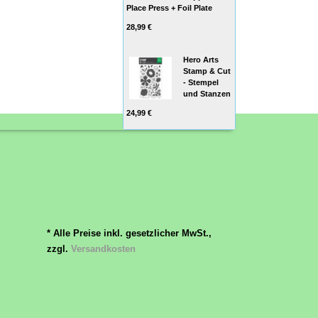
Place Press + Foil Plate
28,99 €
Hero Arts
Stamp & Cut
- Stempel
und Stanzen
24,99 €
* Alle Preise inkl. gesetzlicher MwSt.,
zzgl.
Versandkosten