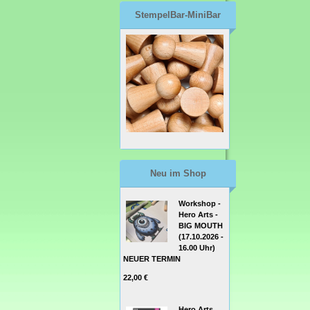
StempelBar-MiniBar
Neu im Shop
Workshop -
Hero Arts -
BIG MOUTH
(17.10.2026 -
16.00 Uhr)
NEUER TERMIN
22,00 €
Hero Arts