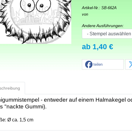
Artikel-Nr.:
SB-662A
von
Andere Ausführungen:
ab 1,40 €
teilen
schreibung
igummistempel - entweder auf einem Halmakegel od
s "nackte Gummi).
ße: Ø ca. 1,5 cm