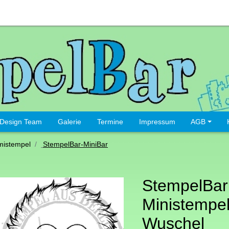
Design Team
Galerie
Termine
Impressum
AGB
istempel
StempelBar-MiniBar
StempelBar
Ministempel
Wuschel