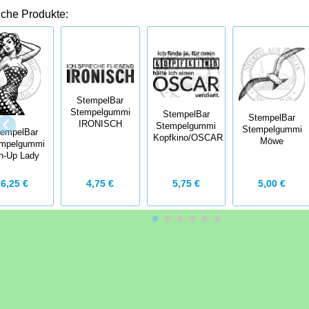
iche Produkte:
StempelBar
Stempelgummi
StempelBar
StempelBar
IRONISCH
Stempelgummi
Stempelgummi
tempelBar
Kopfkino/OSCAR
Möwe
mpelgummi
n-Up Lady
5,75 €
6,25 €
4,75 €
5,00 €