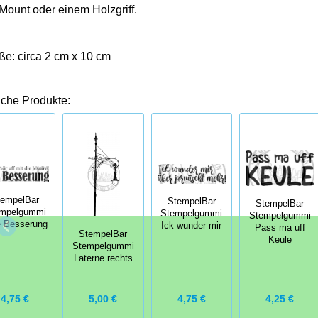
Mount oder einem Holzgriff.
ße: circa 2 cm x 10 cm
iche Produkte:
tempelBar
StempelBar
StempelBar
mpelgummi
Stempelgummi
Stempelgummi
e Besserung
Ick wunder mir
Pass ma uff
StempelBar
Keule
Stempelgummi
Laterne rechts
4,75 €
5,00 €
4,75 €
4,25 €