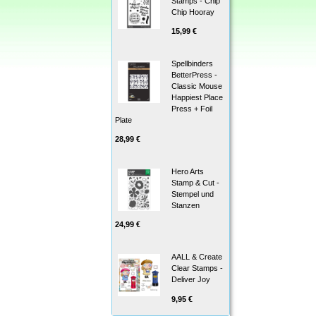
Stamps - Chip
Chip Hooray
15,99 €
Spellbinders
BetterPress -
Classic Mouse
Happiest Place
Press + Foil
Plate
28,99 €
Hero Arts
Stamp & Cut -
Stempel und
Stanzen
24,99 €
AALL & Create
Clear Stamps -
Deliver Joy
9,95 €