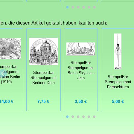
n, die diesen Artikel gekauft haben, kauften auch:
StempelBar
tempelBar
Stempelgummi
mpelgummi
StempelBar
Berlin Skyline -
StempelBar
tplan Berlin
Stempelgummi
klein
Stempelgummi
(1919)
Berliner Dom
Fernsehturm
14,00 €
7,75 €
3,50 €
5,00 €