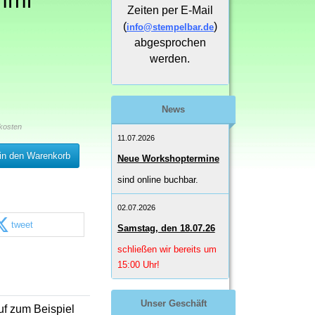
mmi
Zeiten per E-Mail
(
)
info@stempelbar.de
abgesprochen
werden.
News
kosten
11.07.2026
in den Warenkorb
Neue Workshoptermine
sind online buchbar.
02.07.2026
tweet
Samstag, den 18.07.26
schließen wir bereits um
15:00 Uhr!
Unser Geschäft
uf zum Beispiel