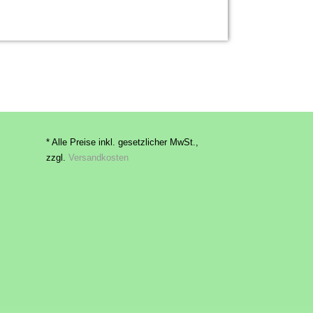
* Alle Preise inkl. gesetzlicher MwSt.,
zzgl.
Versandkosten