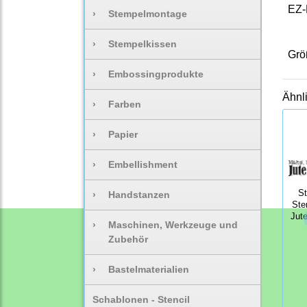
EZ-
›
Stempelmontage
›
Stempelkissen
Grö
›
Embossingprodukte
Ähnl
›
Farben
›
Papier
›
Embellishment
S
›
Handstanzen
Ste
Jut
›
Maschinen, Werkzeuge und
Zubehör
›
Bastelmaterialien
Schablonen - Stencil