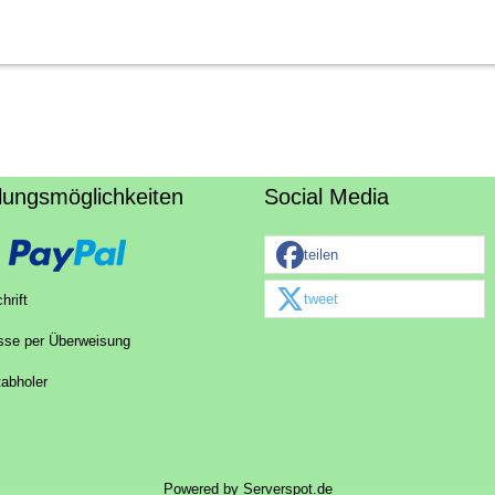
lungsmöglichkeiten
Social Media
teilen
tweet
hrift
sse per Überweisung
tabholer
Powered by
Serverspot.de