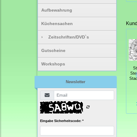
Aufbewahrung
Kunde
Küchensachen
›
Zeitschriften/DVD`s
Gutscheine
Workshops
S
Ste
Stad
Newsletter
Eingabe Sicherheitscode: *