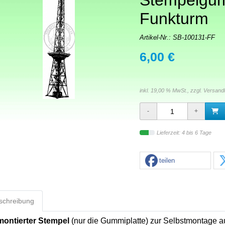
Stempelgu
Funkturm
Artikel-Nr.:
SB-100131-FF
6,00 €
inkl. 19,00 % MwSt., zzgl.
Versand
Lieferzeit: 4 bis 6 Tage
teilen
schreibung
ontierter Stempel
(nur die Gummiplatte) zur Selbstmontage a