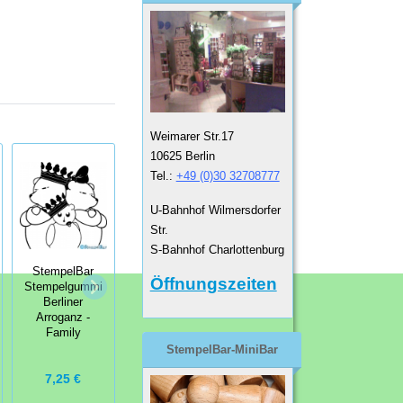
Weimarer Str.17
10625 Berlin
Tel.:
+49 (0)30 32708777
U-Bahnhof Wilmersdorfer
Str.
S-Bahnhof Charlottenburg
StempelBar
StempelBar
Stempelgummi
Stempelgummi
StempelBar
Öffnungszeiten
Frag bloss nich
Liebe Grüße aus
Stempelgummi
mir…
Berlin
Berliner
Arroganz -
Family
StempelBar-MiniBar
5,50 €
7,25 €
4,00 €