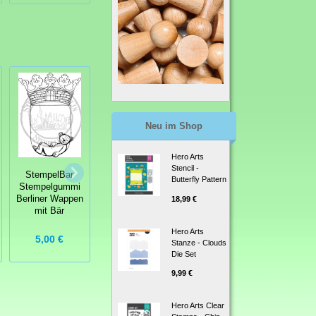
Neu im Shop
Hero Arts
StempelBar
Stencil -
StempelBar
Stempelgummi
Butterfly Pattern
StempelBar
Stempelgummi
Leierkasten
Stempelgummi
Berliner Wappen
18,99 €
Siegessäule
mit Bär
Hero Arts
5,00 €
5,00 €
7,00 €
Stanze - Clouds
Die Set
9,99 €
Hero Arts Clear