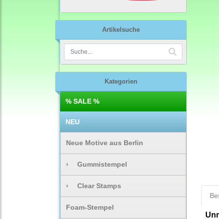
Artikelsuche
Kategorien
% SALE %
NEU
Neue Motive aus Berlin
›
Gummistempel
›
Clear Stamps
Be
Foam-Stempel
Unm