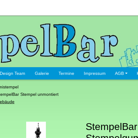
Design Team
Galerie
Termine
Impressum
AGB
istempel
tempelBar Stempel unmontiert
ebäude
StempelBar