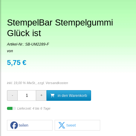
StempelBar Stempelgummi
Glück ist
Artikel-Nr.:
SB-UM2289-F
von
5,75 €
inkl. 19,00 % MwSt., zzgl.
Versandkosten
in den Warenkorb
Lieferzeit: 4 bis 6 Tage
teilen
tweet