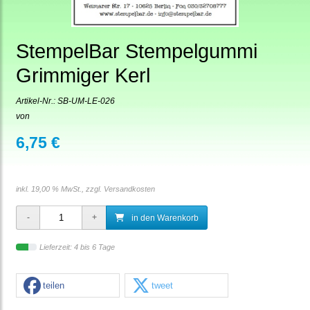
StempelBar Stempelgummi
Grimmiger Kerl
Artikel-Nr.:
SB-UM-LE-026
von
6,75 €
inkl. 19,00 % MwSt., zzgl.
Versandkosten
in den Warenkorb
Lieferzeit: 4 bis 6 Tage
teilen
tweet