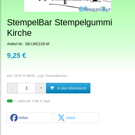
StempelBar Stempelgummi
Kirche
Artikel-Nr.:
SB-UM1109-M
9,25 €
inkl. 19,00 % MwSt., zzgl.
Versandkosten
in den Warenkorb
Lieferzeit: 4 bis 6 Tage
teilen
tweet