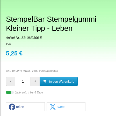
StempelBar Stempelgummi
Kleiner Tipp - Leben
Artikel-Nr.:
SB-UM2306-E
von
5,25 €
inkl. 19,00 % MwSt., zzgl.
Versandkosten
in den Warenkorb
Lieferzeit: 4 bis 6 Tage
teilen
tweet