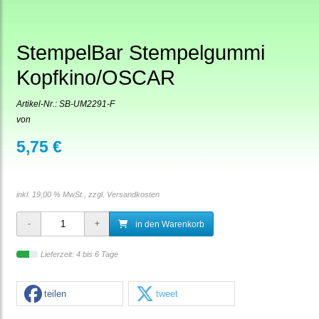
StempelBar Stempelgummi
Kopfkino/OSCAR
Artikel-Nr.:
SB-UM2291-F
von
5,75 €
inkl. 19,00 % MwSt., zzgl.
Versandkosten
in den Warenkorb
Lieferzeit: 4 bis 6 Tage
teilen
tweet