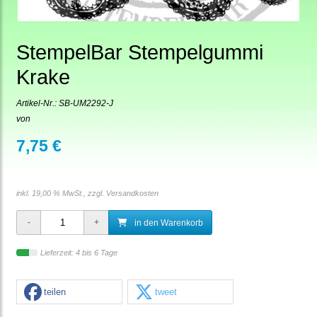
StempelBar Stempelgummi
Krake
Artikel-Nr.:
SB-UM2292-J
von
7,75 €
inkl. 19,00 % MwSt., zzgl.
Versandkosten
in den Warenkorb
Lieferzeit: 4 bis 6 Tage
teilen
tweet