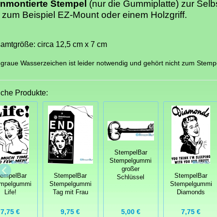
unmontierte Stempel
(nur die Gummiplatte) zur Sel
 zum Beispiel EZ-Mount oder einem Holzgriff.
amtgröße: circa 12,5 cm x 7 cm
graue Wasserzeichen ist leider notwendig und gehört nicht zum Stemp
iche Produkte:
StempelBar
Stempelgummi
großer
tempelBar
StempelBar
StempelBar
Schlüssel
mpelgummi
Stempelgummi
Stempelgummi
Life!
Tag mit Frau
Diamonds
7,75 €
9,75 €
5,00 €
7,75 €