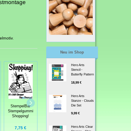
bstmontage
elmotiv.
Neu im Shop
Hero Arts
Stencil -
Butterfly Pattern
18,99 €
Hero Arts
Stanze - Clouds
Die Set
StempelBar
StempelBar
StempelBar
Stempelgummi
Stempelgummi
Stempelgummi
9,99 €
Shopping!
Uhr mit Zeiger
Geisha
Hero Arts Clear
7,75 €
8,50 €
5,50 €