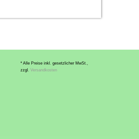
* Alle Preise inkl. gesetzlicher MwSt.,
zzgl.
Versandkosten