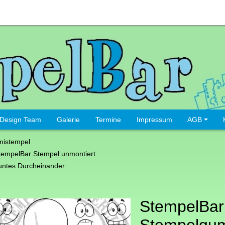
Design Team
Galerie
Termine
Impressum
AGB
istempel
tempelBar Stempel unmontiert
untes Durcheinander
StempelBar