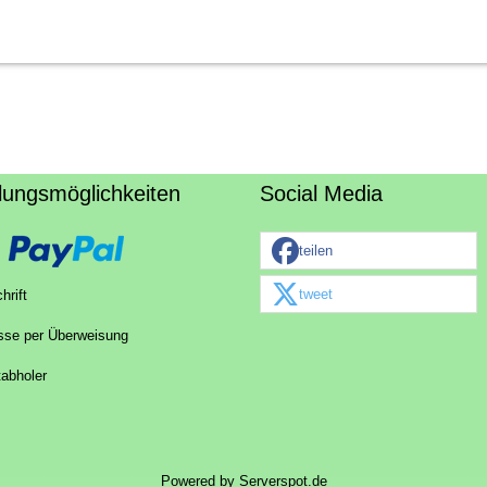
lungsmöglichkeiten
Social Media
teilen
tweet
hrift
sse per Überweisung
tabholer
Powered by
Serverspot.de