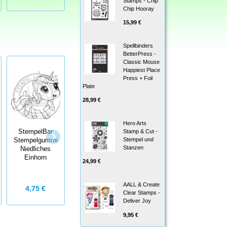
Stamps - Chip
Chip Hooray
15,99 €
Spellbinders
BetterPress -
Classic Mouse
Happiest Place
Press + Foil
Plate
28,99 €
StempelBar
StempelBar
Hero Arts
Stempelgummi
Stempelgummi
Stamp & Cut -
StempelBar
Prinzessinnen-
aufregen…
Stempel und
Stempelgummi
Texte
Kekse essen
Stanzen
Niedliches
Einhorn
24,99 €
AALL & Create
4,75 €
14,00 €
4,50 €
Clear Stamps -
Deliver Joy
9,95 €