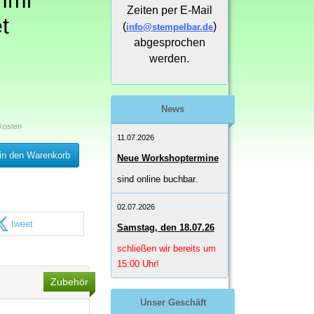
mmi
Zeiten per E-Mail
t
(
)
info@stempelbar.de
abgesprochen
werden.
News
kosten
11.07.2026
in den Warenkorb
Neue Workshoptermine
sind online buchbar.
02.07.2026
tweet
Samstag, den 18.07.26
schließen wir bereits um
15:00 Uhr!
Zubehör
Unser Geschäft