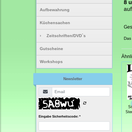
8 
auf
Aufbewahrung
Küchensachen
Ges
›
Zeitschriften/DVD`s
Das 
Gutscheine
Ähnl
Workshops
Newsletter
S
Ste
Eingabe Sicherheitscode: *