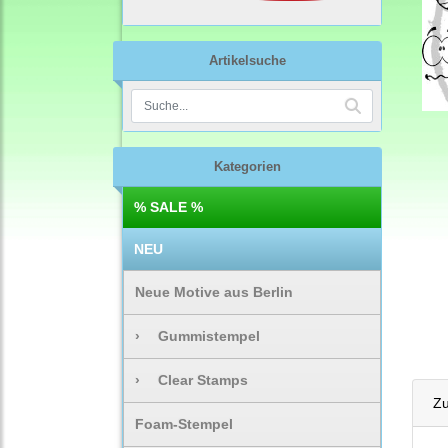
Artikelsuche
Kategorien
% SALE %
NEU
Neue Motive aus Berlin
›
Gummistempel
›
Clear Stamps
Zu
Foam-Stempel