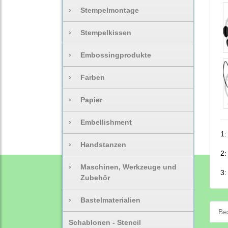
›
Stempelmontage
›
Stempelkissen
›
Embossingprodukte
›
Farben
›
Papier
›
Embellishment
1
›
Handstanzen
2
›
Maschinen, Werkzeuge und
3
Zubehör
›
Bastelmaterialien
Be
Schablonen - Stencil