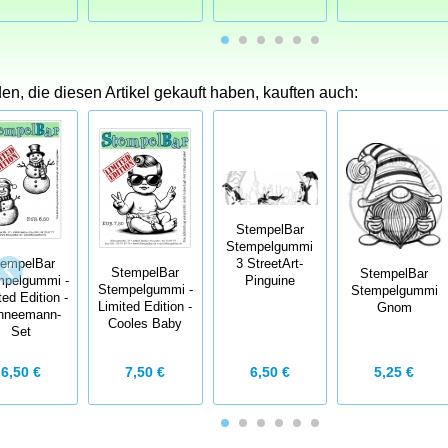
n, die diesen Artikel gekauft haben, kauften auch:
StempelBar
Stempelgummi
3 StreetArt-
tempelBar
StempelBar
StempelBar
Pinguine
mpelgummi -
Stempelgummi -
Stempelgummi
ted Edition -
Limited Edition -
Gnom
hneemann-
Cooles Baby
Set
6,50 €
5,25 €
6,50 €
7,50 €