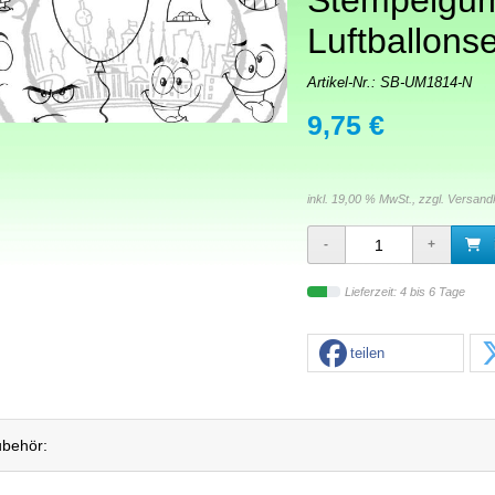
Stempelgu
Luftballonse
Artikel-Nr.:
SB-UM1814-N
9,75 €
inkl. 19,00 % MwSt., zzgl.
Versand
Lieferzeit: 4 bis 6 Tage
teilen
behör: