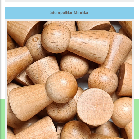
StempelBar-MiniBar