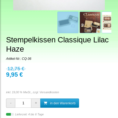
Stempelkissen Classique Lilac
Haze
Artikel-Nr.:
CQ-36
12,75 €
9,95 €
inkl. 19,00 % MwSt., zzgl.
Versandkosten
in den Warenkorb
Lieferzeit: 4 bis 6 Tage