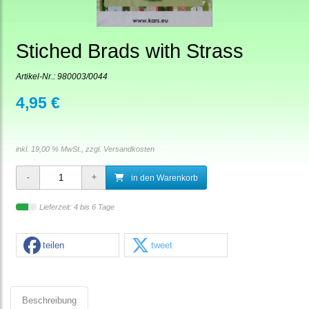
Stiched Brads with Strass
Artikel-Nr.:
980003/0044
4,95 €
inkl. 19,00 % MwSt., zzgl.
Versandkosten
in den Warenkorb
Lieferzeit: 4 bis 6 Tage
teilen
tweet
Beschreibung