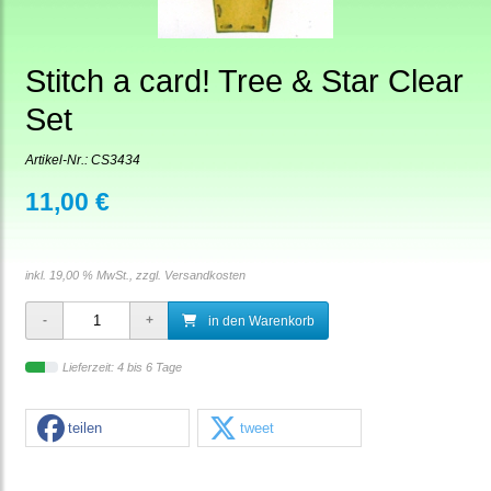
Stitch a card! Tree & Star Clear
Set
Artikel-Nr.:
CS3434
11,00 €
inkl. 19,00 % MwSt., zzgl.
Versandkosten
in den Warenkorb
Lieferzeit: 4 bis 6 Tage
teilen
tweet