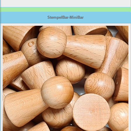
StempelBar-MiniBar