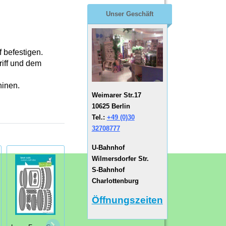
Unser Geschäft
f befestigen.
riff und dem
hinen.
Weimarer Str.17
10625 Berlin
Tel.:
+49 (0)30
32708777
U-Bahnhof
Wilmersdorfer Str.
S-Bahnhof
Charlottenburg
Öffnungszeiten
Collectables
Home Sweet