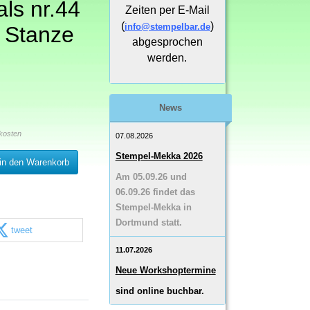
als nr.44
Zeiten per E-Mail
(
)
info@stempelbar.de
 Stanze
abgesprochen
werden.
News
kosten
07.08.2026
Stempel-Mekka 2026
in den Warenkorb
Am 05.09.26 und
06.09.26 findet das
Stempel-Mekka in
Dortmund statt.
tweet
11.07.2026
Neue Workshoptermine
sind online buchbar.