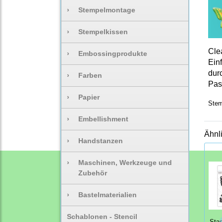
›
Stempelmontage
›
Stempelkissen
Cle
›
Embossingprodukte
Ein
dur
›
Farben
Pas
›
Papier
Stem
›
Embellishment
Ähnl
›
Handstanzen
›
Maschinen, Werkzeuge und
Zubehör
›
Bastelmaterialien
Schablonen - Stencil
Sta