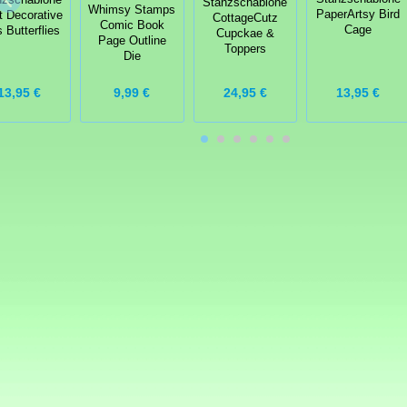
Stanzschablone
Whimsy Stamps
PaperArtsy Bird
 Decorative
CottageCutz
Comic Book
Cage
 Butterflies
Cupckae &
Page Outline
Toppers
Die
13,95 €
9,99 €
24,95 €
13,95 €