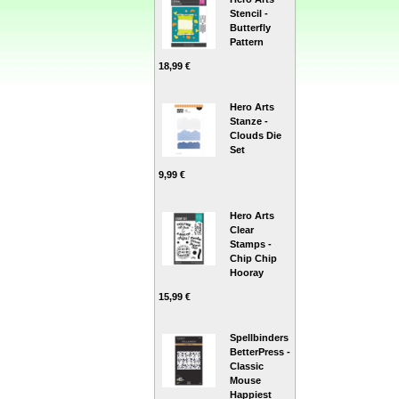
Stencil -
Butterfly
Pattern
18,99 €
Hero Arts
Stanze -
Clouds Die
Set
9,99 €
Hero Arts
Clear
Stamps -
Chip Chip
Hooray
15,99 €
Spellbinders
BetterPress -
Classic
Mouse
Happiest