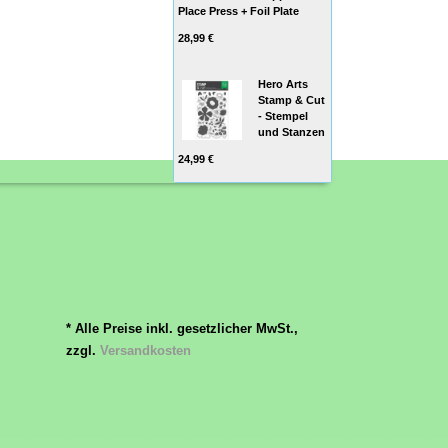
Place Press + Foil Plate
28,99 €
Hero Arts
Stamp & Cut
- Stempel
und Stanzen
24,99 €
* Alle Preise inkl. gesetzlicher MwSt.,
zzgl.
Versandkosten