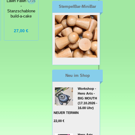
Lawn Fawn Cuts
Home
Stanzschablone
-
StempelBar-MiniBar
Creatables
Stanzschablone
Winter Wishes
build-a-cake
7,16 €
27,00 €
12,95 €
8,95 €
Neu im Shop
Workshop -
Hero Arts -
BIG MOUTH
(17.10.2026 -
16.00 Uhr)
NEUER TERMIN
22,00 €
Hero Arts