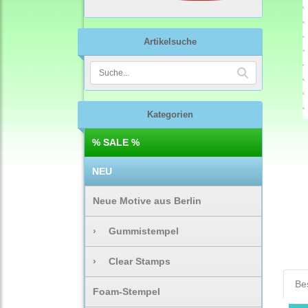
Artikelsuche
Kategorien
% SALE %
NEU
Neue Motive aus Berlin
›
Gummistempel
›
Clear Stamps
Be
Foam-Stempel