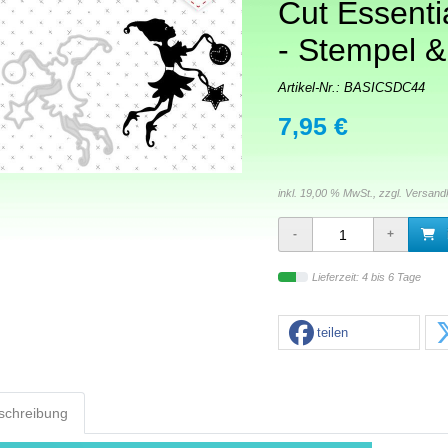
Cut Essenti
- Stempel &
Artikel-Nr.:
BASICSDC44
7,95 €
inkl. 19,00 % MwSt., zzgl.
Versand
Lieferzeit: 4 bis 6 Tage
teilen
schreibung