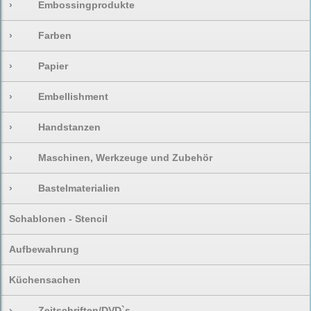
›
Embossingprodukte
›
Farben
›
Papier
›
Embellishment
›
Handstanzen
›
Maschinen, Werkzeuge und Zubehör
›
Bastelmaterialien
Schablonen - Stencil
Aufbewahrung
Küchensachen
›
Zeitschriften/DVD`s