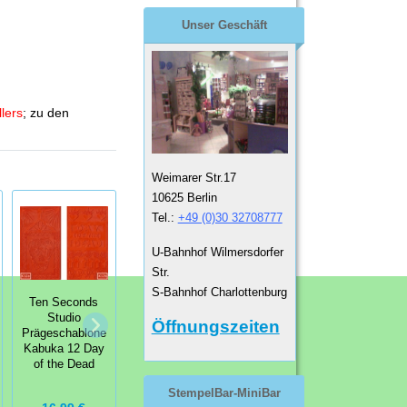
Unser Geschäft
llers
; zu den
Weimarer Str.17
10625 Berlin
Tel.:
+49 (0)30 32708777
U-Bahnhof Wilmersdorfer
Str.
Ten Seconds
S-Bahnhof Charlottenburg
Studio
Ten Seconds
Prägeschablone
Ten Seconds
Studio
Öffnungszeiten
Big Daddy 6
Studio
Prägeschablone
Grid and
Prägeschablone
Kabuka 12 Day
Borders
Big Mama 9
of the Dead
StempelBar-MiniBar