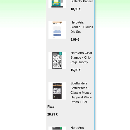
Butterfly Pattern
18,99 €
Hero Arts
Stanze - Clouds
Die Set
9,99 €
Hero Arts Clear
Stamps - Chip
Chip Hooray
15,99 €
Spellbinders
BetterPress -
Classic Mouse
Happiest Place
Press + Foil
Plate
28,99 €
Hero Arts