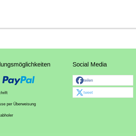
lungsmöglichkeiten
Social Media
teilen
tweet
hrift
sse per Überweisung
tabholer