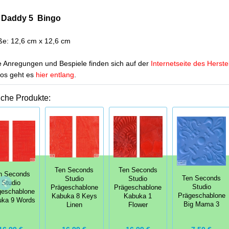
 Daddy 5
Bingo
e: 12,6 cm x 12,6 cm
e Anregungen und Bespiele finden sich auf der
Internetseite des Herste
os geht es
hier entlang
.
iche Produkte:
Ten Seconds
Ten Seconds
n Seconds
Ten Seconds
Studio
Studio
Studio
Studio
Prägeschablone
Prägeschablone
geschablone
Prägeschablone
Kabuka 8 Keys
Kabuka 1
uka 9 Words
Big Mama 3
Linen
Flower