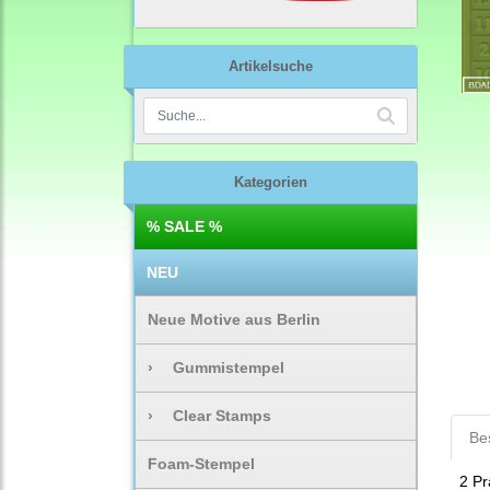
Artikelsuche
Kategorien
% SALE %
NEU
Neue Motive aus Berlin
›
Gummistempel
›
Clear Stamps
Be
Foam-Stempel
2 P