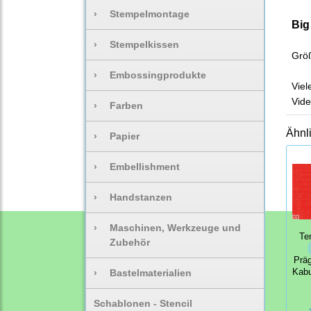
›
Stempelmontage
Big
›
Stempelkissen
Größ
›
Embossingprodukte
Viel
Vide
›
Farben
Ähnl
›
Papier
›
Embellishment
›
Handstanzen
›
Maschinen, Werkzeuge und
Te
Zubehör
Prä
›
Bastelmaterialien
Kab
Schablonen - Stencil