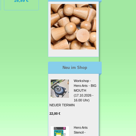
16,99 €
7,50 €
13,95 €
Neu im Shop
Workshop -
Hero Arts - BIG
MOUTH
(17.10.2026 -
16.00 Uhr)
NEUER TERMIN
22,00 €
Hero Arts
Stencil -