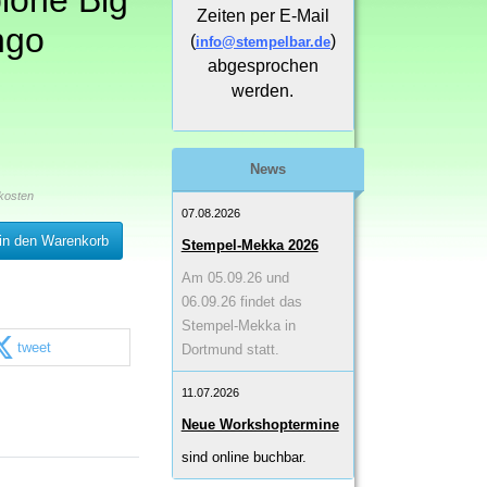
lone Big
Zeiten per E-Mail
ngo
(
)
info@stempelbar.de
abgesprochen
werden.
News
kosten
07.08.2026
in den Warenkorb
Stempel-Mekka 2026
Am 05.09.26 und
06.09.26 findet das
Stempel-Mekka in
tweet
Dortmund statt.
11.07.2026
Neue Workshoptermine
sind online buchbar.