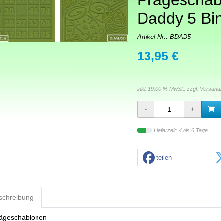
Prägeschab
Daddy 5 Bi
Artikel-Nr.:
BDAD5
13,95 €
inkl. 19,00 % MwSt., zzgl.
Versand
Lieferzeit: 4 bis 6 Tage
teilen
schreibung
rägeschablonen