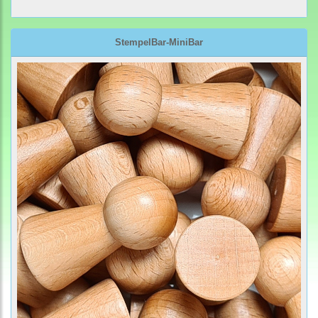
StempelBar-MiniBar