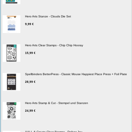
Hero Arts Stanze - Clouds Die Set
9,99 €
Hero Arts Clear Stamps - Chip Chip Hooray
15,99 €
Spellbinders BetterPress - Classic Mouse Happiest Place Press + Foil Plate
28,99 €
Hero Arts Stamp & Cut - Stempel und Stanzen
24,99 €
AALL & Create Clear Stamps - Deliver Joy