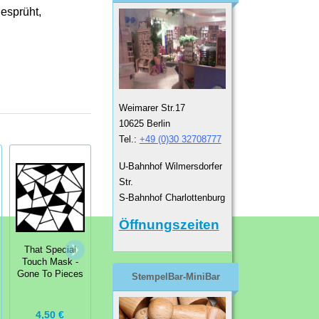
gesprüht,
Weimarer Str.17
10625 Berlin
Tel.:
+49 (0)30 32708777
U-Bahnhof Wilmersdorfer
Str.
S-Bahnhof Charlottenburg
Öffnungszeiten
Visible Image
That Special
Dylusions
Stencil Stars &
Touch Mask -
Stencils Stash
Stripes
Gone To Pieces
Of 'Tache
StempelBar-MiniBar
4,50 €
6,79 €
6,99 €