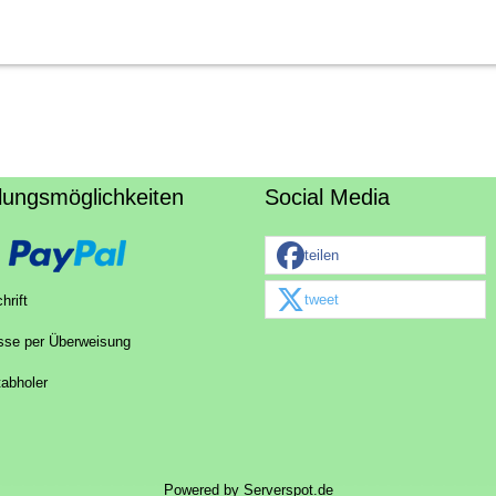
lungsmöglichkeiten
Social Media
teilen
tweet
hrift
sse per Überweisung
tabholer
Powered by
Serverspot.de