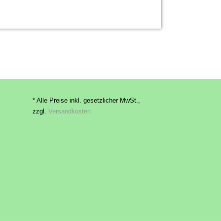
* Alle Preise inkl. gesetzlicher MwSt.,
zzgl.
Versandkosten