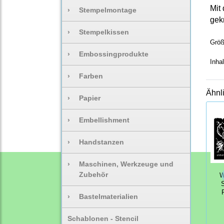
Mit
›
Stempelmontage
gekr
›
Stempelkissen
Größ
›
Embossingprodukte
Inha
›
Farben
Ähnl
›
Papier
›
Embellishment
›
Handstanzen
›
Maschinen, Werkzeuge und
Zubehör
W
S
›
Bastelmaterialien
Schablonen - Stencil