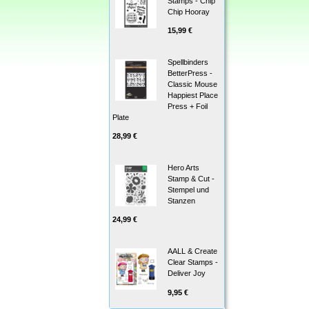
Stamps - Chip
Chip Hooray
15,99 €
Spellbinders
BetterPress -
Classic Mouse
Happiest Place
Press + Foil
Plate
28,99 €
Hero Arts
Stamp & Cut -
Stempel und
Stanzen
24,99 €
AALL & Create
Clear Stamps -
Deliver Joy
9,95 €