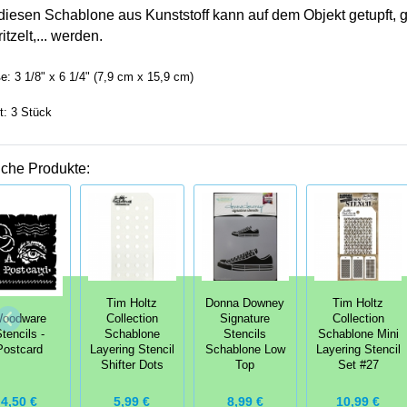
 diesen Schablone aus Kunststoff kann auf dem Objekt
getupft, 
itzelt,... werden.
e: 3 1/8" x 6 1/4" (7,9 cm x 15,9 cm)
lt: 3 Stück
iche Produkte:
Tim Holtz
Donna Downey
Tim Holtz
oodware
Collection
Signature
Collection
tencils -
Schablone
Stencils
Schablone Mini
Postcard
Layering Stencil
Schablone Low
Layering Stencil
Shifter Dots
Top
Set #27
4,50 €
5,99 €
8,99 €
10,99 €