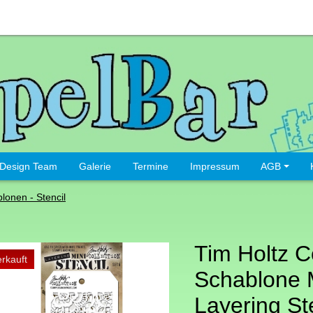
Design Team
Galerie
Termine
Impressum
AGB
lonen - Stencil
Tim Holtz C
rkauft
Schablone 
Layering St