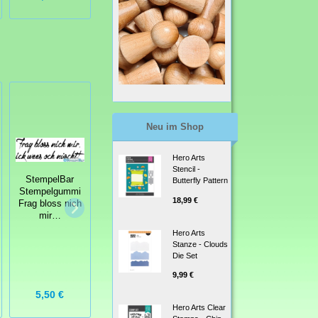
Neu im Shop
Hero Arts
Stencil -
StempelBar
Butterfly Pattern
StempelBar
Stempelgummi
Stempelgummi
StempelBar
18,99 €
Frag bloss nich
Geburtstagspost
Stempelgummi
mir…
Ich geh jetzt
Hero Arts
Stanze - Clouds
Die Set
9,99 €
5,25 €
5,50 €
6,25 €
Hero Arts Clear