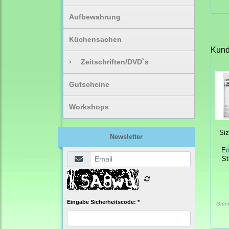
Aufbewahrung
Küchensachen
Kunde
›
Zeitschriften/DVD`s
Gutscheine
Workshops
Siz
Newsletter
En
St
Eingabe Sicherheitscode: *
Grun