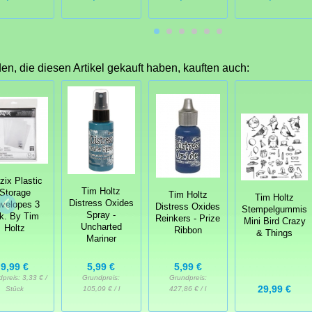
n, die diesen Artikel gekauft haben, kauften auch:
zix Plastic
Tim Holtz
Storage
Tim Holtz
Tim Holtz
Distress Oxides
velopes 3
Distress Oxides
Stempelgummis
Spray -
k. By Tim
Reinkers - Prize
Mini Bird Crazy
Uncharted
Holtz
Ribbon
& Things
Mariner
5,99 €
9,99 €
5,99 €
Grundpreis:
dpreis:
3,33 € /
Grundpreis:
29,99 €
427,86 € / l
Stück
105,09 € / l