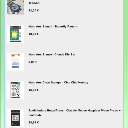
TERMIN
22,00 €
Hero Arts Stencil - Butterfly Pattern
18,99 €
Hero Arts Stanze - Clouds Die Set
9,99 €
Hero Arts Clear Stamps - Chip Chip Hooray
15,99 €
Spellbinders BetterPress - Classic Mouse Happiest Place Press +
Foil Plate
28,99 €