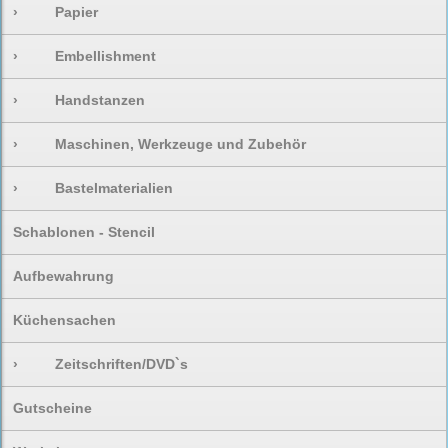
›
Papier
›
Embellishment
›
Handstanzen
›
Maschinen, Werkzeuge und Zubehör
›
Bastelmaterialien
Schablonen - Stencil
Aufbewahrung
Küchensachen
›
Zeitschriften/DVD`s
Gutscheine