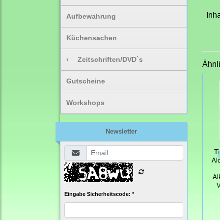
Inha
Aufbewahrung
Küchensachen
›
Zeitschriften/DVD`s
Ähnl
Gutscheine
Workshops
Newsletter
T
Al
Al
V
Eingabe Sicherheitscode: *