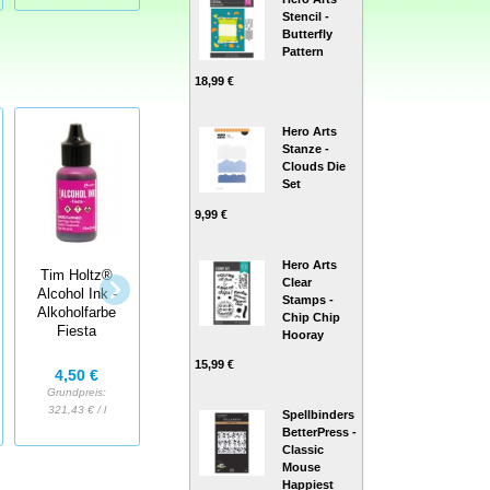
Stencil -
Butterfly
Pattern
18,99 €
Hero Arts
Stanze -
Clouds Die
Set
9,99 €
Hero Arts
Tim Holtz®
Tim Holtz®
Tim Holtz®
Clear
Alcohol Ink -
Alcohol Ink -
Alcohol Ink -
Stamps -
Alkoholfarbe
Alkoholfarbe
Alkoholfarbe
Chip Chip
Fiesta
Glacier
Everglades
Hooray
15,99 €
4,50 €
4,50 €
4,50 €
Grundpreis:
Grundpreis:
Grundpreis:
321,43 € / l
321,43 € / l
321,43 € / l
Spellbinders
BetterPress -
Classic
Mouse
Happiest