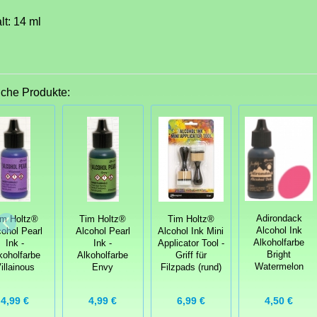
lt: 14 ml
iche Produkte:
Adirondack
im Holtz®
Tim Holtz®
Tim Holtz®
Alcohol Ink
cohol Pearl
Alcohol Pearl
Alcohol Ink Mini
Alkoholfarbe
Ink -
Ink -
Applicator Tool -
Bright
koholfarbe
Alkoholfarbe
Griff für
Watermelon
illainous
Envy
Filzpads (rund)
4,99 €
4,99 €
6,99 €
4,50 €