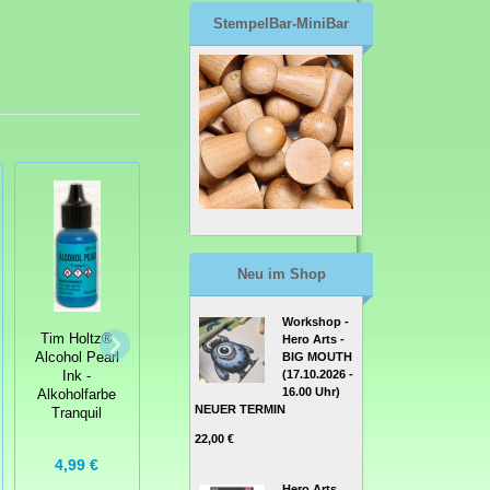
StempelBar-MiniBar
Neu im Shop
Workshop -
Tim Holtz®
Tim Holtz®
Tim Holtz®
Hero Arts -
Alcohol Ink -
Alcohol Ink -
Alcohol Pearl
BIG MOUTH
Alkoholfarbe
Alkoholfarbe
(17.10.2026 -
Ink -
Glacier
Rosewood
16.00 Uhr)
Alkoholfarbe
NEUER TERMIN
Tranquil
4,50 €
4,50 €
22,00 €
Grundpreis:
Grundpreis:
4,99 €
321,43 € / l
321,43 € / l
Hero Arts