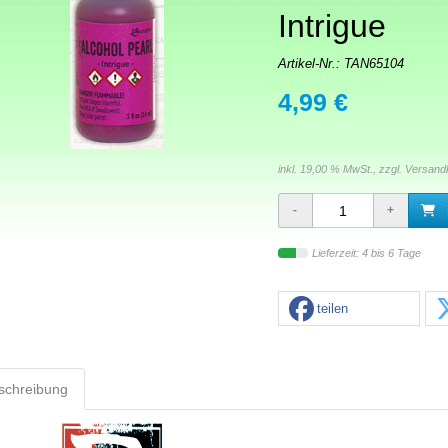
Intrigue
Artikel-Nr.:
TAN65104
4,99 €
inkl. 19,00 % MwSt., zzgl.
Versand
Lieferzeit: 4 bis 6 Tage
teilen
schreibung