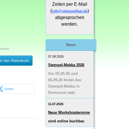
Zeiten per E-Mail
(
)
info@stempelbar.de
abgesprochen
werden.
News
kosten
07.08.2026
in den Warenkorb
Stempel-Mekka 2026
Am 05.09.26 und
06.09.26 findet das
Stempel-Mekka in
tweet
Dortmund statt.
11.07.2026
Neue Workshoptermine
sind online buchbar.