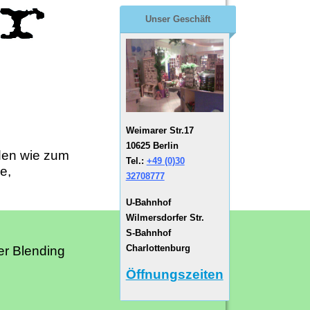
Unser Geschäft
Weimarer Str.17
10625 Berlin
nden wie zum
Tel.:
+49 (0)30
e,
32708777
U-Bahnhof
Wilmersdorfer Str.
S-Bahnhof
Charlottenburg
er Blending
Öffnungszeiten