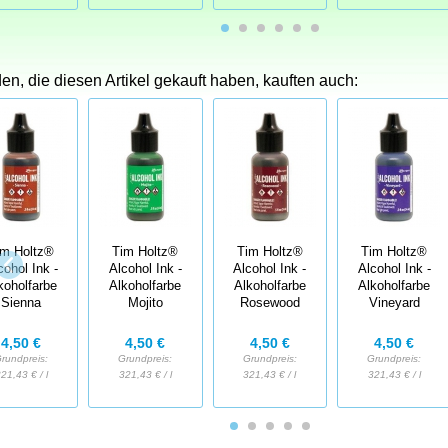
n, die diesen Artikel gekauft haben, kauften auch:
im Holtz®
Tim Holtz®
Tim Holtz®
Tim Holtz®
cohol Ink -
Alcohol Ink -
Alcohol Ink -
Alcohol Ink -
koholfarbe
Alkoholfarbe
Alkoholfarbe
Alkoholfarbe
Sienna
Mojito
Rosewood
Vineyard
4,50 €
4,50 €
4,50 €
4,50 €
rundpreis:
Grundpreis:
Grundpreis:
Grundpreis:
21,43 € / l
321,43 € / l
321,43 € / l
321,43 € / l