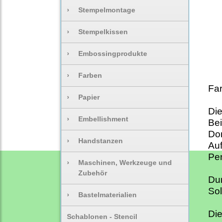
›
Stempelmontage
›
Stempelkissen
›
Embossingprodukte
›
Farben
Far
›
Papier
Die
›
Embellishment
Bei
Dom
›
Handstanzen
Auf
Pe
›
Maschinen, Werkzeuge und
Zubehör
Du
Sol
›
Bastelmaterialien
Die
Schablonen - Stencil