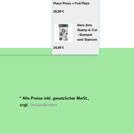
Place Press + Foil Plate
28,99 €
Hero Arts
Stamp & Cut
- Stempel
und Stanzen
24,99 €
* Alle Preise inkl. gesetzlicher MwSt.,
zzgl.
Versandkosten