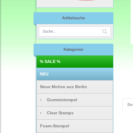
Artikelsuche
Kategorien
% SALE %
NEU
Neue Motive aus Berlin
›
Gummistempel
Be
›
Clear Stamps
Foam-Stempel