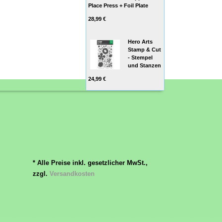
Place Press + Foil Plate
28,99 €
Hero Arts
Stamp & Cut
- Stempel
und Stanzen
24,99 €
* Alle Preise inkl. gesetzlicher MwSt.,
zzgl.
Versandkosten