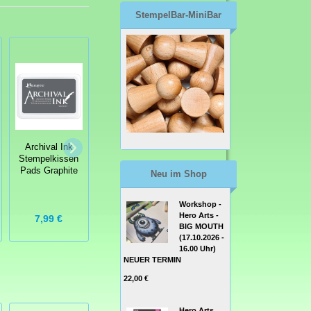
StempelBar-MiniBar
Archival Ink
Archival Ink
Archival Ink
Stempelkissen
Stempelkissen
Stempelkissen
Pads Graphite
Sun Dazed
Wendy Vecchi
Neu im Shop
Goldenrod
Workshop -
Hero Arts -
7,99 €
7,99 €
7,99 €
BIG MOUTH
(17.10.2026 -
16.00 Uhr)
NEUER TERMIN
22,00 €
Hero Arts