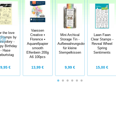
Vaessen
r the love
Creative •
Mini Archival
Lawn Fawn
..Stamps by
Florence •
Storage Tin -
Clear Stamps -
nkydory -
Aquarellpapier
Aufbewahrungsdose
Reveal Wheel
py Birthday
smooth
für kleine
Spring
- Hase
Elfenbein 200g
Stempelkissen
Sentiments
eburtstag
A6 100pcs
9,95 €
13,99 €
9,99 €
15,00 €