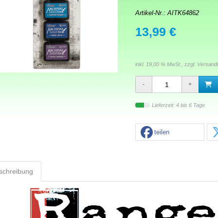
Artikel-Nr.:
AITK64862
13,99 €
inkl. 19,00 % MwSt., zzgl.
Versand
Lieferzeit: 4 bis 6 Tage
teilen
schreibung