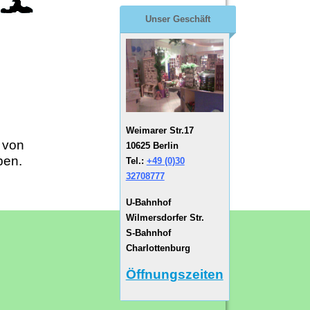
Unser Geschäft
Weimarer Str.17
 von
10625 Berlin
rben.
Tel.:
+49 (0)30
32708777
U-Bahnhof
Wilmersdorfer Str.
S-Bahnhof
Charlottenburg
Öffnungszeiten