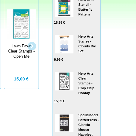
Stencil -
Butterfly
Pattern
18,99 €
Hero Arts
Art Impressions
Lawn Fawn Cuts
Stanze -
Clear Stamps
Lawn Fawn
-
Clouds Die
with dies Cozy
Clear Stamps -
Stanzschablone
Set
Cat Cubbies -
Open Me
Magic Picture
Stempelset inkl.
9,99 €
Changer
Stanzen
Hero Arts
Clear
15,00 €
40,00 €
25,00 €
Stamps -
Chip Chip
Hooray
15,99 €
Spellbinders
BetterPress -
Classic
Mouse
Happiest