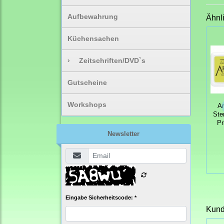
Aufbewahrung
Ähnl
Küchensachen
›
Zeitschriften/DVD`s
Gutscheine
Workshops
Ar
Ste
Pr
Newsletter
Eingabe Sicherheitscode: *
Kunde