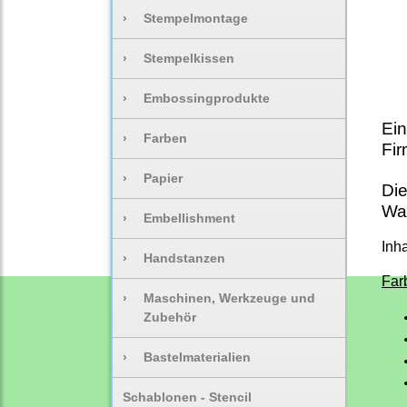
›
Stempelmontage
›
Stempelkissen
›
Embossingprodukte
Ein
›
Farben
Fi
›
Papier
Die
Was
›
Embellishment
Inh
›
Handstanzen
Far
›
Maschinen, Werkzeuge und
Zubehör
›
Bastelmaterialien
Schablonen - Stencil