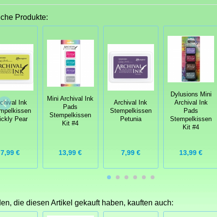
iche Produkte:
Dylusions Mini
Mini Archival Ink
chival Ink
Archival Ink
Archival Ink
Pads
mpelkissen
Stempelkissen
Pads
Stempelkissen
ickly Pear
Petunia
Stempelkissen
Kit #4
Kit #4
7,99 €
13,99 €
7,99 €
13,99 €
n, die diesen Artikel gekauft haben, kauften auch: