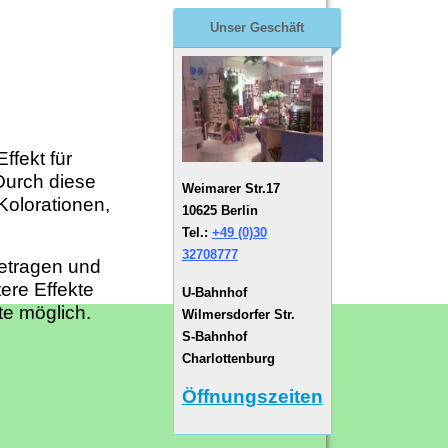
Unser Geschäft
ffekt für
Durch diese
Weimarer Str.17
Kolorationen,
10625 Berlin
Tel.:
+49 (0)30
32708777
getragen und
ere Effekte
U-Bahnhof
te möglich.
Wilmersdorfer Str.
S-Bahnhof
Charlottenburg
Öffnungszeiten