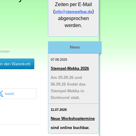
Zeiten per E-Mail
(
)
info@stempelbar.de
abgesprochen
werden.
News
kosten
07.08.2026
in den Warenkorb
Stempel-Mekka 2026
Am 05.09.26 und
06.09.26 findet das
Stempel-Mekka in
tweet
Dortmund statt.
11.07.2026
Neue Workshoptermine
sind online buchbar.