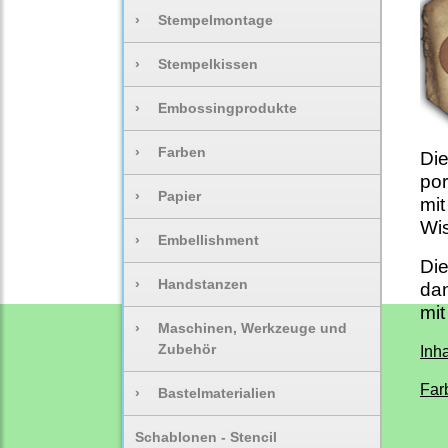
›
Stempelmontage
›
Stempelkissen
›
Embossingprodukte
›
Farben
Die
por
›
Papier
mit
Wis
›
Embellishment
Die
›
Handstanzen
dan
mit
›
Maschinen, Werkzeuge und
Zubehör
Inha
Far
›
Bastelmaterialien
Schablonen - Stencil