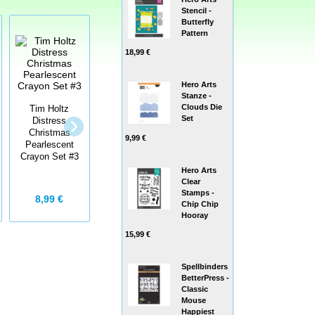
Stencil -
Butterfly
Pattern
18,99 €
Hero Arts
Stanze -
Clouds Die
Tim Holtz
Set
Distress
Tim Holtz
Tim Holtz
Christmas
Distress
Distress
9,99 €
Pearlescent
Halloween
Halloween
Crayon Set #3
Pearlescent
Pearlescent
Crayon Set #3
Crayon Set #4
Hero Arts
Clear
Stamps -
8,99 €
8,99 €
8,99 €
Chip Chip
Hooray
15,99 €
Spellbinders
BetterPress -
Classic
Mouse
Happiest