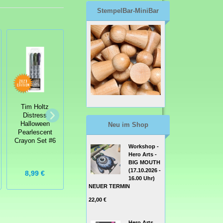
StempelBar-MiniBar
Tim Holtz
Tim Holtz
Distress®
Tim Holtz
Distress
Pencils Set 1
Distress
Halloween
Neu im Shop
Halloween
Pearlescent
Pearlescent
Crayon Set #6
Crayon Set #4
Workshop -
Hero Arts -
BIG MOUTH
(17.10.2026 -
8,99 €
8,99 €
24,99 €
16.00 Uhr)
NEUER TERMIN
22,00 €
Hero Arts