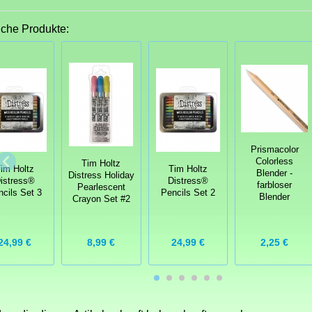
iche Produkte:
Prismacolor
Colorless
Tim Holtz
im Holtz
Tim Holtz
Blender -
Distress Holiday
istress®
Distress®
farbloser
Pearlescent
ncils Set 3
Pencils Set 2
Blender
Crayon Set #2
2,25 €
24,99 €
8,99 €
24,99 €