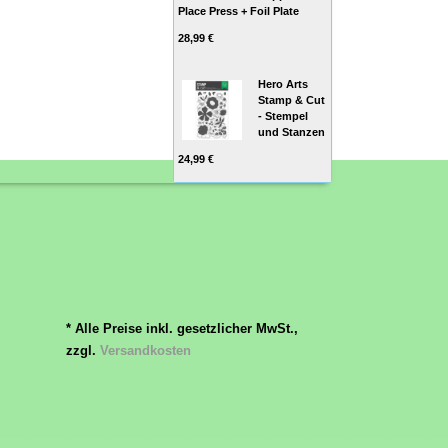
Place Press + Foil Plate
28,99 €
Hero Arts
Stamp & Cut
- Stempel
und Stanzen
24,99 €
* Alle Preise inkl. gesetzlicher MwSt.,
zzgl.
Versandkosten