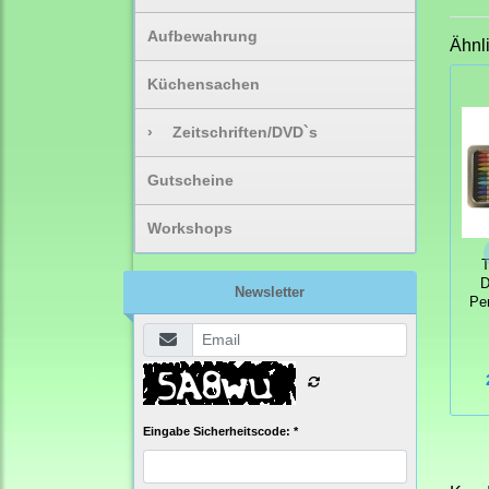
Aufbewahrung
Ähnl
Küchensachen
›
Zeitschriften/DVD`s
Gutscheine
Workshops
T
D
Newsletter
Pe
Eingabe Sicherheitscode: *