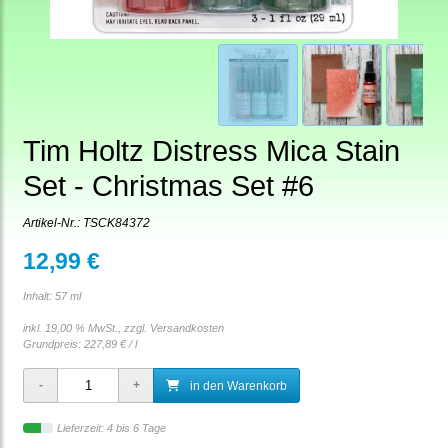
Tim Holtz Distress Mica Stain
Set - Christmas Set #6
Artikel-Nr.:
TSCK84372
12,99 €
Inhalt: 57 ml
inkl. 19,00 % MwSt., zzgl.
Versandkosten
Grundpreis:
227,89 € / l
in den Warenkorb
Lieferzeit: 4 bis 6 Tage