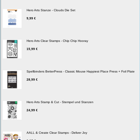
Hero Arts Stanze - Clouds Die Set
9,99 €
Hero Arts Clear Stamps - Chip Chip Hooray
15,99 €
Spellbinders BetterPress - Classic Mouse Happiest Place Press + Foil Plate
28,99 €
Hero Arts Stamp & Cut - Stempel und Stanzen
24,99 €
AALL & Create Clear Stamps - Deliver Joy