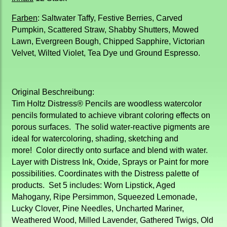
Farben
: Saltwater Taffy, Festive Berries, Carved
Pumpkin, Scattered Straw, Shabby Shutters, Mowed
Lawn, Evergreen Bough, Chipped Sapphire, Victorian
Velvet, Wilted Violet, Tea Dye und Ground Espresso.
Original Beschreibung:
Tim Holtz Distress® Pencils are woodless watercolor
pencils formulated to achieve vibrant coloring effects on
porous surfaces. The solid water-reactive pigments are
ideal for watercoloring, shading, sketching and
more! Color directly onto surface and blend with water.
Layer with Distress Ink, Oxide, Sprays or Paint for more
possibilities. Coordinates with the Distress palette of
products. Set 5 includes: Worn Lipstick, Aged
Mahogany, Ripe Persimmon, Squeezed Lemonade,
Lucky Clover, Pine Needles, Uncharted Mariner,
Weathered Wood, Milled Lavender, Gathered Twigs, Old