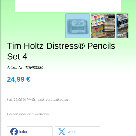
Tim Holtz Distress® Pencils
Set 4
Artikel-Nr.:
TDH83580
24,99 €
inkl. 19,00 % MwSt., zzgl.
Versandkosten
Derzeit leider nicht verfügbar
teilen
tweet