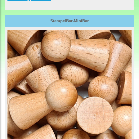
StempelBar-MiniBar