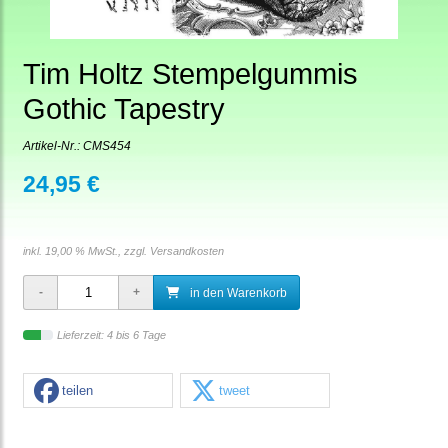
Tim Holtz Stempelgummis
Gothic Tapestry
Artikel-Nr.:
CMS454
24,95 €
inkl. 19,00 % MwSt., zzgl.
Versandkosten
in den Warenkorb
Lieferzeit: 4 bis 6 Tage
teilen
tweet