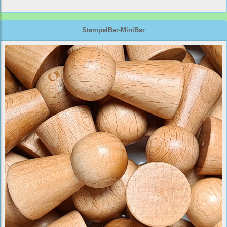
StempelBar-MiniBar